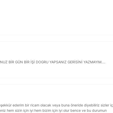
UZ BİR GÜN BİR İŞİ DOGRU YAPSANIZ GERİSİNİ YAZMAYIM....
 teşekkür ederim bir ricam olacak veya buna öneride diyebiliriz sizler iç
niz hem sizin için iyi hem bizim için iyi olur bence ve bu durumun