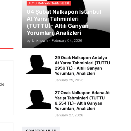
ALTILI GANYAN TAHMINLERI
04 Şubat Nalkapon İstanbul
At Yarışı Tahminleri
(TUTTU)- Altılı Ganyan
Yorumları, Analizleri
by
Unknown
-
February 04, 2026
29 Ocak Nalkapon Antalya
At Yarışı Tahminleri (TUTTU
2956 TL) - Altılı Ganyan
Yorumları, Analizleri
January 29, 2026
ede
27 Ocak Nalkapon Adana At
Yarışı Tahminleri (TUTTU
6.554 TL)- Altılı Ganyan
Yorumları, Analizleri
January 27, 2026
SON YORUMLAR