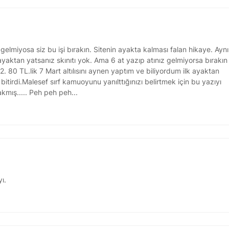
 gelmiyosa siz bu işi bırakın. Sitenin ayakta kalması falan hikaye. Aynı
 ayaktan yatsanız skınıtı yok. Ama 6 at yazıp atınız gelmiyorsa bırakın
2. 80 TL.lik 7 Mart altılısını aynen yaptım ve biliyordum ilk ayaktan
itirdi.Malesef sırf kamuoyunu yanılttığınızı belirtmek için bu yazıyı
mış..... Peh peh peh...
ı.