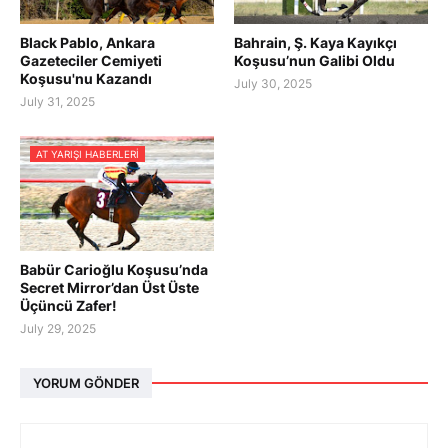
Black Pablo, Ankara
Bahrain, Ş. Kaya Kayıkçı
Gazeteciler Cemiyeti
Koşusu’nun Galibi Oldu
Koşusu'nu Kazandı
July 30, 2025
July 31, 2025
AT YARIŞI HABERLERI
Babür Carioğlu Koşusu’nda
Secret Mirror’dan Üst Üste
Üçüncü Zafer!
July 29, 2025
YORUM GÖNDER