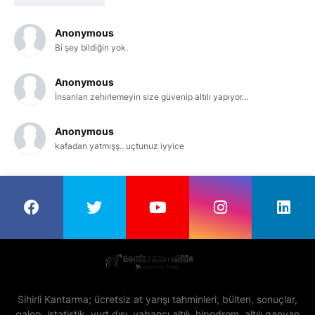
Anonymous
Bi şey bildiğin yok.
Anonymous
İnsanları zehirlemeyin size güvenip altılı yapıyor...
Anonymous
kafadan yatmışş.. uçtunuz iyyice
Sihirli Kantarma; ücretsiz at yarışı tahminleri, bülten, sonuçlar,
galop, istatistik, yurt dışı, yabancı altılı, hipodrom, altılı ganyan