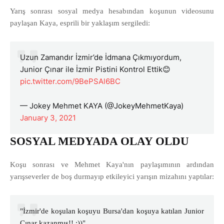
Yarış sonrası sosyal medya hesabından koşunun videosunu
paylaşan Kaya, esprili bir yaklaşım sergiledi:
Uzun Zamandır İzmir’de İdmana Çıkmıyordum,
Junior Çınar ile İzmir Pistini Kontrol Ettik😊
pic.twitter.com/9BePSAl6BC
— Jokey Mehmet KAYA (@JokeyMehmetKaya)
January 3, 2021
SOSYAL MEDYADA OLAY OLDU
Koşu sonrası ve Mehmet Kaya'nın paylaşımının ardından
yarışseverler de boş durmayıp etkileyici yarışın mizahını yaptılar:
"İzmir'de koşulan koşuyu Bursa'dan koşuya katılan Junior
Çınar kazanmış!! :))"