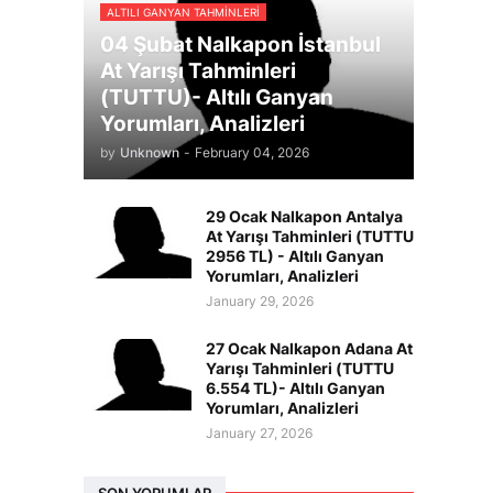
ALTILI GANYAN TAHMINLERI
04 Şubat Nalkapon İstanbul
At Yarışı Tahminleri
(TUTTU)- Altılı Ganyan
Yorumları, Analizleri
by
Unknown
-
February 04, 2026
29 Ocak Nalkapon Antalya
At Yarışı Tahminleri (TUTTU
2956 TL) - Altılı Ganyan
Yorumları, Analizleri
January 29, 2026
27 Ocak Nalkapon Adana At
Yarışı Tahminleri (TUTTU
6.554 TL)- Altılı Ganyan
Yorumları, Analizleri
January 27, 2026
SON YORUMLAR