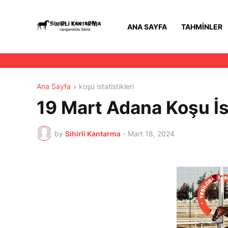
ANA SAYFA
TAHMINLER
Ana Sayfa
koşu istatistikleri
19 Mart Adana Koşu İst
by
Sihirli Kantarma
-
Mart 18, 2024