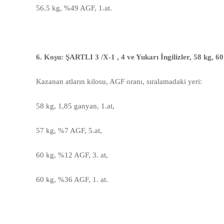
56.5 kg, %49 AGF, 1.at.
6. Koşu: ŞARTLI 3 /X-1 , 4 ve Yukarı İngilizler, 58 kg, 
Kazanan atların kilosu, AGF oranı, sıralamadaki yeri:
58 kg, 1,85 ganyan, 1.at,
57 kg,
%7 AGF
, 5.at,
60 kg, %12 AGF, 3. at,
60 kg, %36 AGF, 1. at.