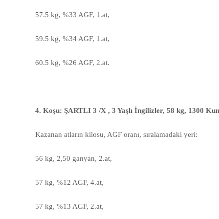
57.5 kg, %33 AGF, 1.at,
59.5 kg, %34 AGF, 1.at,
60.5 kg, %26 AGF, 2.at.
4. Koşu: ŞARTLI 3 /X , 3 Yaşlı İngilizler, 58 kg, 1300 Ku
Kazanan atların kilosu, AGF oranı, sıralamadaki yeri:
56 kg, 2,50 ganyan, 2.at,
57 kg, %12 AGF, 4.at,
57 kg, %13 AGF, 2.at,