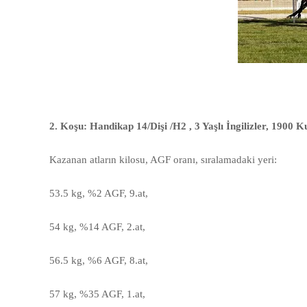
2. Koşu: Handikap 14/Dişi /H2 , 3 Yaşlı İngilizler, 1900 
Kazanan atların kilosu, AGF oranı, sıralamadaki yeri:
53.5 kg, %2 AGF, 9.at,
54 kg, %14 AGF, 2.at,
56.5 kg, %6 AGF, 8.at,
57 kg, %35 AGF, 1.at,