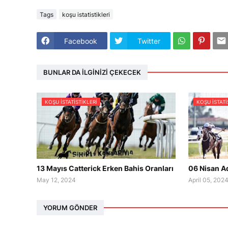
Tags
koşu istatistikleri
Facebook
Twitter
BUNLAR DA İLGINIZI ÇEKECEK
KOŞU ISTATISTIKLERI
KOŞU ISTATI
13 Mayıs Catterick Erken Bahis Oranları
06 Nisan Ad
May 12, 2024
April 05, 202
YORUM GÖNDER