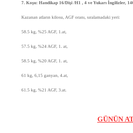
7. Koşu: Handikap 16/Dişi /H1 , 4 ve Yukarı İngilizler, 
Kazanan atların kilosu, AGF oranı, sıralamadaki yeri:
58.5 kg,
%25 AGF
, 1.at,
57.5 kg, %24 AGF, 1. at,
58.5 kg, %20 AGF, 1. at,
61 kg, 6,15 ganyan, 4.at,
61.5 kg, %21 AGF, 3.at.
GÜNÜN AT