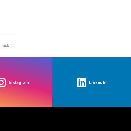
 eski
Instagram
LinkedIn