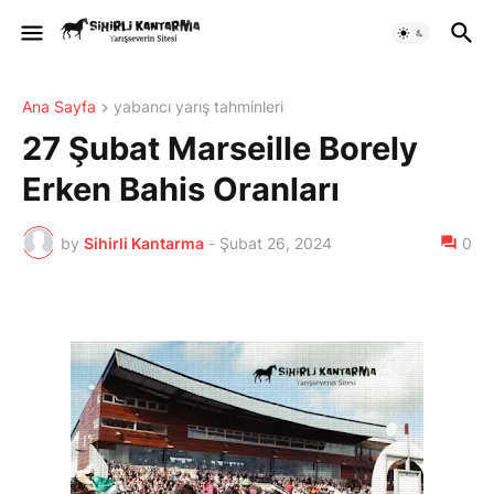
Ana Sayfa
yabancı yarış tahminleri
27 Şubat Marseille Borely
Erken Bahis Oranları
by
Sihirli Kantarma
-
Şubat 26, 2024
0