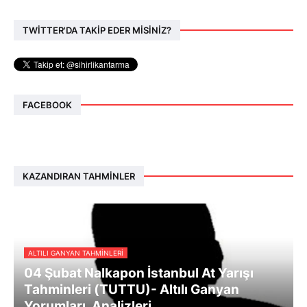
TWİTTER'DA TAKİP EDER MİSİNİZ?
FACEBOOK
KAZANDIRAN TAHMINLER
ALTILI GANYAN TAHMINLERI
04 Şubat Nalkapon İstanbul At Yarışı
Tahminleri (TUTTU)- Altılı Ganyan
Yorumları, Analizleri