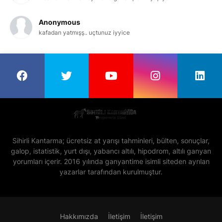
Anonymous
kafadan yatmışş.. uçtunuz iyyice
Sihirli Kantarma; ücretsiz at yarışı tahminleri, bülten, sonuçlar,
galop, istatistik, yurt dışı, yabancı altılı, hipodrom, altılı ganyan
yorumları içerir. 2016 yılında ganyantime isimli siteden ayrılan
yazarlar tarafından kurulmuştur.
Hakkımızda
İletişim
İletişim