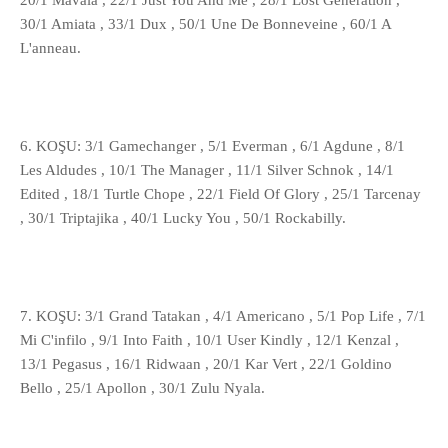
20/1 Mavala , 22/1 Just You And Me , 28/1 Lost Generation ,
30/1 Amiata , 33/1 Dux , 50/1 Une De Bonneveine , 60/1 A
L'anneau.
6. KOŞU: 3/1 Gamechanger , 5/1 Everman , 6/1 Agdune , 8/1
Les Aldudes , 10/1 The Manager , 11/1 Silver Schnok , 14/1
Edited , 18/1 Turtle Chope , 22/1 Field Of Glory , 25/1 Tarcenay
, 30/1 Triptajika , 40/1 Lucky You , 50/1 Rockabilly.
7. KOŞU: 3/1 Grand Tatakan , 4/1 Americano , 5/1 Pop Life , 7/1
Mi C'infilo , 9/1 Into Faith , 10/1 User Kindly , 12/1 Kenzal ,
13/1 Pegasus , 16/1 Ridwaan , 20/1 Kar Vert , 22/1 Goldino
Bello , 25/1 Apollon , 30/1 Zulu Nyala.