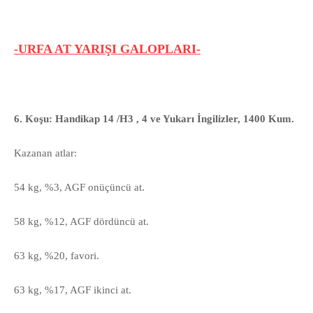
-URFA AT YARIŞI GALOPLARI-
6. Koşu: Handikap 14 /H3 , 4 ve Yukarı İngilizler, 1400 Kum.
Kazanan atlar:
54 kg, %3, AGF onüçüncü at.
58 kg, %12, AGF dördüncü at.
63 kg, %20, favori.
63 kg, %17, AGF ikinci at.