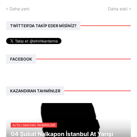
Daha yeni
Daha eski
TWİTTER'DA TAKİP EDER MİSİNİZ?
FACEBOOK
KAZANDIRAN TAHMINLER
ALTILI GANYAN TAHMINLERI
04 Şubat Nalkapon İstanbul At Yarışı