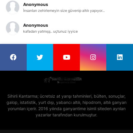
Anonymous
İnsanları zehirlemeyin size güvenip altılı yapıyor...
Anonymous
kafadan yatmışş.. uçtunuz iyyice
Sihirli Kantarma; ücretsiz at yarışı tahminleri, bülten, sonuçlar,
galop, istatistik, yurt dışı, yabancı altılı, hipodrom, altılı ganyan
yorumları içerir. 2016 yılında ganyantime isimli siteden ayrılan
yazarlar tarafından kurulmuştur.