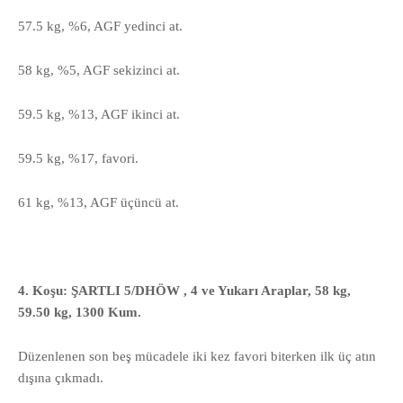
57.5 kg, %6, AGF yedinci at.
58 kg, %5, AGF sekizinci at.
59.5 kg, %13, AGF ikinci at.
59.5 kg, %17, favori.
61 kg, %13, AGF üçüncü at.
4. Koşu: ŞARTLI 5/DHÖW , 4 ve Yukarı Araplar, 58 kg,
59.50 kg, 1300 Kum.
Düzenlenen son beş mücadele iki kez favori biterken ilk üç atın
dışına çıkmadı.