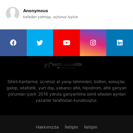
Anonymous
kafadan yatmışş.. uçtunuz iyyice
Sihirli Kantarma; ücretsiz at yarışı tahminleri, bülten, sonuçlar,
galop, istatistik, yurt dışı, yabancı altılı, hipodrom, altılı ganyan
yorumları içerir. 2016 yılında ganyantime isimli siteden ayrılan
yazarlar tarafından kurulmuştur.
Hakkımızda
İletişim
İletişim