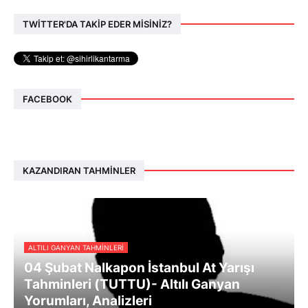
TWİTTER'DA TAKİP EDER MİSİNİZ?
FACEBOOK
KAZANDIRAN TAHMINLER
ALTILI GANYAN TAHMINLERI
04 Şubat Nalkapon İstanbul At Yarışı
Tahminleri (TUTTU)- Altılı Ganyan
Yorumları, Analizleri