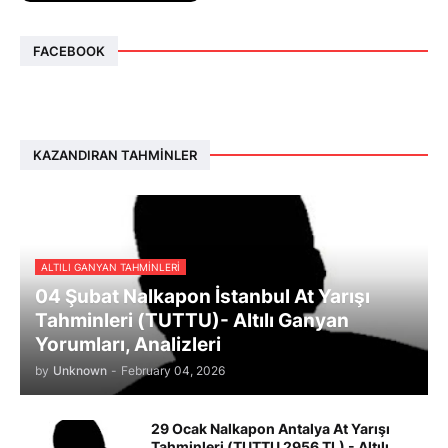
FACEBOOK
KAZANDIRAN TAHMINLER
ALTILI GANYAN TAHMINLERI
04 Şubat Nalkapon İstanbul At Yarışı
Tahminleri (TUTTU)- Altılı Ganyan
Yorumları, Analizleri
by
Unknown
-
February 04, 2026
29 Ocak Nalkapon Antalya At Yarışı
Tahminleri (TUTTU 2956 TL) - Altılı