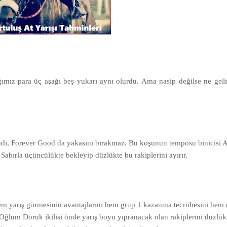
ımız para üç aşağı beş yukarı aynı olurdu. Ama nasip değilse ne geli
andı, Forever Good da yakasını bırakmaz. Bu koşunun temposu binicisi A
Sabırla üçüncülükte bekleyip düzlükte bu rakiplerini ayırır.
em yarış görmesinin avantajlarını hem grup 1 kazanma tecrübesini hem 
ğlum Doruk ikilisi önde yarış boyu yıpranacak olan rakiplerini düzlük