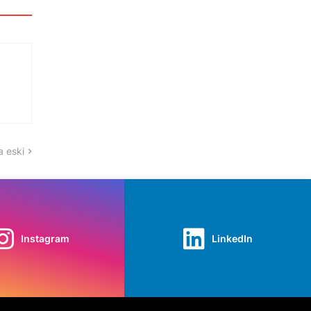
 eski
Instagram
LinkedIn