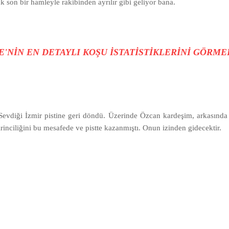
k son bir hamleyle rakibinden ayrılır gibi geliyor bana.
İYE'NİN EN DETAYLI KOŞU İSTATİSTİKLERİNİ GÖRME
. Sevdiği İzmir pistine geri döndü. Üzerinde Özcan kardeşim, arkasınd
 birinciliğini bu mesafede ve pistte kazanmıştı. Onun izinden gidecektir.