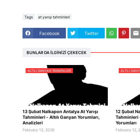
Tags
at yarışı tahminleri
Facebook
Twitter
BUNLAR DA İLGINIZI ÇEKECEK
ALTILI GANYAN TAHMINLERI
ALTILI GAN
13 Şubat Nalkapon Antalya At Yarışı
12 Şubat Na
Tahminleri - Altılı Ganyan Yorumları,
Tahminleri 
Analizleri
Yorumları
February 13, 2026
February 12, 