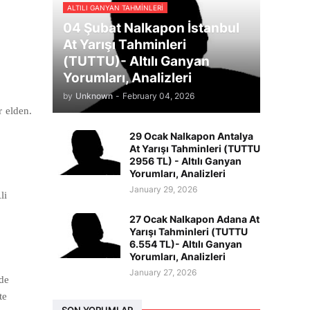
ALTILI GANYAN TAHMINLERI
04 Şubat Nalkapon İstanbul
At Yarışı Tahminleri
(TUTTU)- Altılı Ganyan
Yorumları, Analizleri
by
Unknown
-
February 04, 2026
r elden.
29 Ocak Nalkapon Antalya
At Yarışı Tahminleri (TUTTU
2956 TL) - Altılı Ganyan
Yorumları, Analizleri
January 29, 2026
li
27 Ocak Nalkapon Adana At
Yarışı Tahminleri (TUTTU
6.554 TL)- Altılı Ganyan
Yorumları, Analizleri
January 27, 2026
de
te
SON YORUMLAR