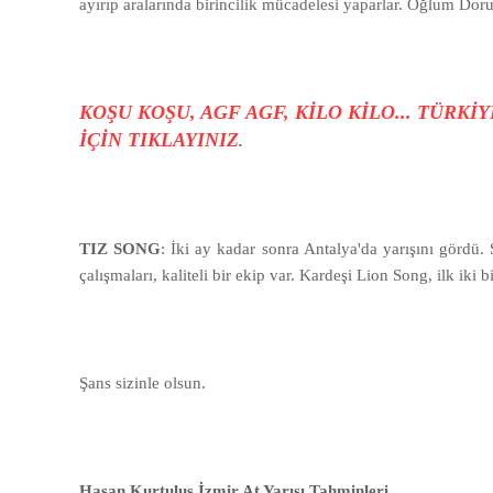
ayırıp aralarında birincilik mücadelesi yaparlar. Oğlum Doru
KOŞU KOŞU, AGF AGF, KİLO KİLO... TÜRK
İÇİN TIKLAYINIZ
.
TIZ SONG
: İki ay kadar sonra Antalya'da yarışını gördü
çalışmaları, kaliteli bir ekip var. Kardeşi Lion Song, ilk iki
Şans sizinle olsun.
Hasan Kurtuluş İzmir At Yarışı Tahminleri