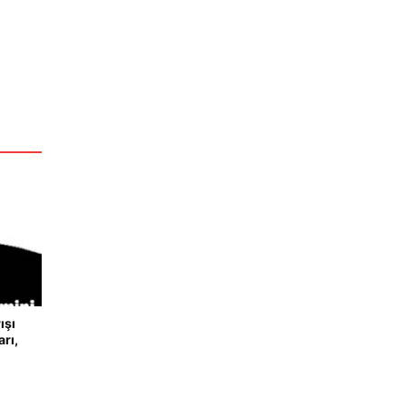
ışı
rı,