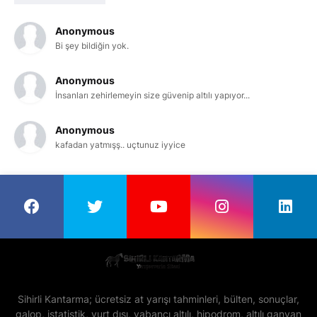
Anonymous
Bi şey bildiğin yok.
Anonymous
İnsanları zehirlemeyin size güvenip altılı yapıyor...
Anonymous
kafadan yatmışş.. uçtunuz iyyice
Sihirli Kantarma; ücretsiz at yarışı tahminleri, bülten, sonuçlar,
galop, istatistik, yurt dışı, yabancı altılı, hipodrom, altılı ganyan