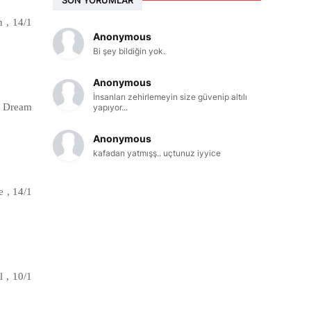
 , 14/1
Anonymous
Bi şey bildiğin yok.
Anonymous
İnsanları zehirlemeyin size güvenip altılı
o Dream
yapıyor...
Anonymous
kafadan yatmışş.. uçtunuz iyyice
e , 14/1
l , 10/1