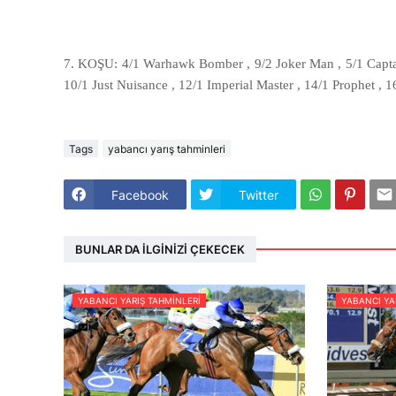
7. KOŞU: 4/1 Warhawk Bomber , 9/2 Joker Man , 5/1 Captain
10/1 Just Nuisance , 12/1 Imperial Master , 14/1 Prophet , 
Tags
yabancı yarış tahminleri
Facebook
Twitter
BUNLAR DA İLGINIZI ÇEKECEK
YABANCI YARIŞ TAHMINLERI
YABANCI YA