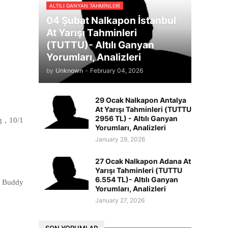
ALTILI GANYAN TAHMINLERI
04 Şubat Nalkapon İstanbul
At Yarışı Tahminleri
(TUTTU)- Altılı Ganyan
Yorumları, Analizleri
by
Unknown
-
February 04, 2026
29 Ocak Nalkapon Antalya
At Yarışı Tahminleri (TUTTU
2956 TL) - Altılı Ganyan
 , 10/1
Yorumları, Analizleri
January 29, 2026
27 Ocak Nalkapon Adana At
Yarışı Tahminleri (TUTTU
6.554 TL)- Altılı Ganyan
um Buddy
Yorumları, Analizleri
January 27, 2026
SON YORUMLAR