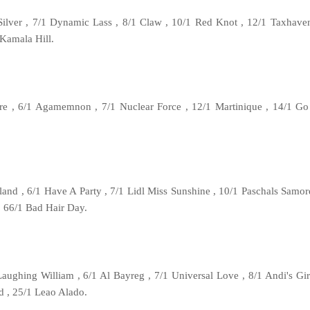
Silver , 7/1 Dynamic Lass , 8/1 Claw , 10/1 Red Knot , 12/1 Taxhaven
 Kamala Hill.
ure , 6/1 Agamemnon , 7/1 Nuclear Force , 12/1 Martinique , 14/1 G
land , 6/1 Have A Party , 7/1 Lidl Miss Sunshine , 10/1 Paschals Samor
 66/1 Bad Hair Day.
aughing William , 6/1 Al Bayreg , 7/1 Universal Love , 8/1 Andi's Gir
d , 25/1 Leao Alado.