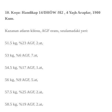
10. Koşu: Handikap 14/DHÖW /H2 , 4 Yaşlı Araplar, 1900
Kum.
Kazanan atların kilosu, AGF oranı, sıralamadaki yeri:
51.5 kg, %23 AGF, 2.at,
53 kg, %6 AGF, 7.at,
54.5 kg, %17 AGF, 1.at,
56 kg, %9 AGF, 5.at,
57.5 kg, %25 AGF, 2.at,
58.5 kg, %19 AGF, 2.at,