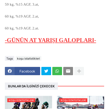
59 kg, %15 AGF, 3.at,
60 kg, %19 AGF, 2.at,
60 kg, %19 AGF, 2.at.
-GÜNÜN AT YARIŞI GALOPLARI-
Tags
koşu istatistikleri
Facebook
BUNLAR DA İLGINIZI ÇEKECEK
KOŞU ISTATISTIKLERI
KOŞU ISTATISTIKLERI