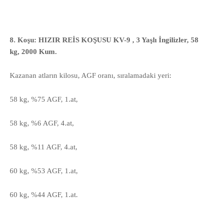
8. Koşu: HIZIR REİS KOŞUSU KV-9 , 3 Yaşlı İngilizler, 58
kg, 2000 Kum.
Kazanan atların kilosu, AGF oranı, sıralamadaki yeri:
58 kg, %75 AGF, 1.at,
58 kg, %6 AGF, 4.at,
58 kg, %11 AGF, 4.at,
60 kg, %53 AGF, 1.at,
60 kg, %44 AGF, 1.at.