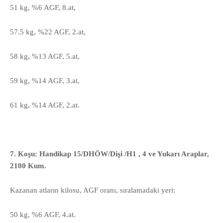
51 kg, %6 AGF, 8.at,
57.5 kg, %22 AGF, 2.at,
58 kg, %13 AGF, 5.at,
59 kg, %14 AGF, 3.at,
61 kg, %14 AGF, 2.at.
7. Koşu: Handikap 15/DHÖW/Dişi /H1 , 4 ve Yukarı Araplar,
2100 Kum.
Kazanan atların kilosu, AGF oranı, sıralamadaki yeri:
50 kg, %6 AGF, 4.at.