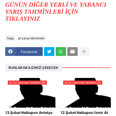
GÜNÜN DİĞER YERLİ VE YABANCI
YARIŞ TAHMİNLERİ İÇİN
TIKLAYINIZ
Tags
at yarışı tahminleri
Facebook
BUNLAR DA İLGINIZI ÇEKECEK
ALTILI GANYAN TAHMINLERI
ALTILI GANYAN TAHMINLERI
13 Şubat Nalkapon Antalya
12 Şubat Nalkapon İzmir At