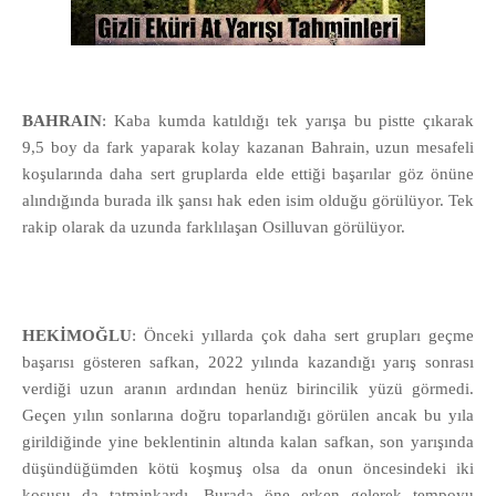
BAHRAIN
: Kaba kumda katıldığı tek yarışa bu pistte çıkarak
9,5 boy da fark yaparak kolay kazanan Bahrain, uzun mesafeli
koşularında daha sert gruplarda elde ettiği başarılar göz önüne
alındığında burada ilk şansı hak eden isim olduğu görülüyor. Tek
rakip olarak da uzunda farklılaşan Osilluvan görülüyor.
HEKİMOĞLU
: Önceki yıllarda çok daha sert grupları geçme
başarısı gösteren safkan, 2022 yılında kazandığı yarış sonrası
verdiği uzun aranın ardından henüz birincilik yüzü görmedi.
Geçen yılın sonlarına doğru toparlandığı görülen ancak bu yıla
girildiğinde yine beklentinin altında kalan safkan, son yarışında
düşündüğümden kötü koşmuş olsa da onun öncesindeki iki
koşusu da tatminkardı. Burada öne erken gelerek tempoyu