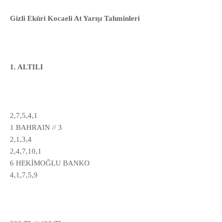
Gizli Eküri Kocaeli At Yarışı Tahminleri
1. ALTILI
2,7,5,4,1
1 BAHRAIN // 3
2,1,3,4
2,4,7,10,1
6 HEKİMOĞLU BANKO
4,1,7,5,9