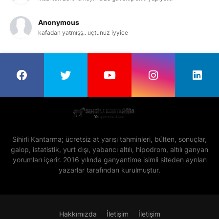
Anonymous
kafadan yatmışş.. uçtunuz iyyice
Sihirli Kantarma; ücretsiz at yarışı tahminleri, bülten, sonuçlar,
galop, istatistik, yurt dışı, yabancı altılı, hipodrom, altılı ganyan
yorumları içerir. 2016 yılında ganyantime isimli siteden ayrılan
yazarlar tarafından kurulmuştur.
Hakkımızda
İletişim
İletişim