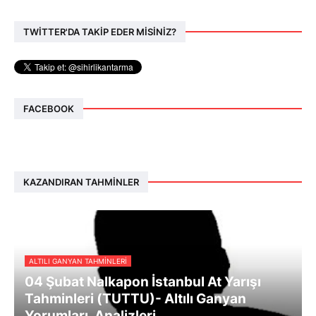
TWİTTER'DA TAKİP EDER MİSİNİZ?
FACEBOOK
KAZANDIRAN TAHMINLER
ALTILI GANYAN TAHMINLERI
04 Şubat Nalkapon İstanbul At Yarışı
Tahminleri (TUTTU)- Altılı Ganyan
Yorumları, Analizleri