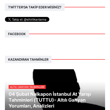
TWİTTER'DA TAKİP EDER MİSİNİZ?
FACEBOOK
KAZANDIRAN TAHMINLER
ALTILI GANYAN TAHMINLERI
04 Şubat Nalkapon İstanbul At Yarışı
Tahminleri (TUTTU)- Altılı Ganyan
Yorumları, Analizleri