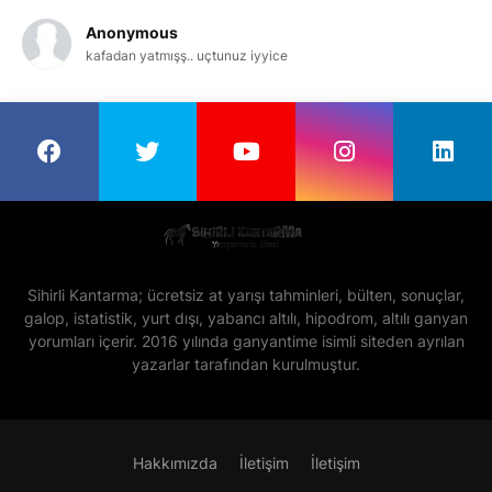
Anonymous
kafadan yatmışş.. uçtunuz iyyice
Sihirli Kantarma; ücretsiz at yarışı tahminleri, bülten, sonuçlar,
galop, istatistik, yurt dışı, yabancı altılı, hipodrom, altılı ganyan
yorumları içerir. 2016 yılında ganyantime isimli siteden ayrılan
yazarlar tarafından kurulmuştur.
Hakkımızda
İletişim
İletişim