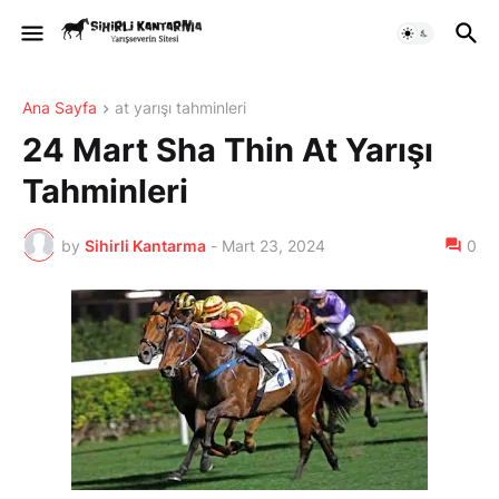
Ana Sayfa
at yarışı tahminleri
24 Mart Sha Thin At Yarışı
Tahminleri
by
Sihirli Kantarma
-
Mart 23, 2024
0