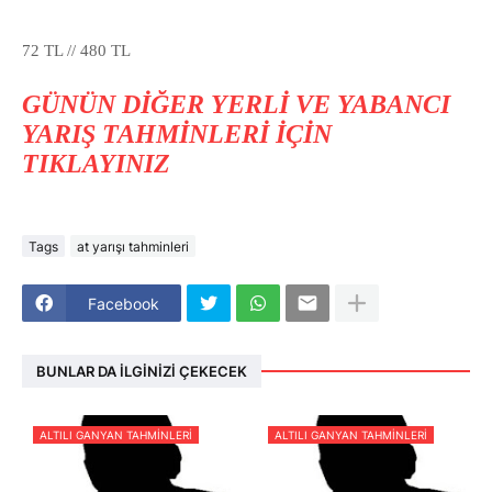
72 TL // 480 TL
GÜNÜN DİĞER YERLİ VE YABANCI
YARIŞ TAHMİNLERİ İÇİN
TIKLAYINIZ
Tags
at yarışı tahminleri
Facebook
BUNLAR DA İLGINIZI ÇEKECEK
ALTILI GANYAN TAHMINLERI
ALTILI GANYAN TAHMINLERI