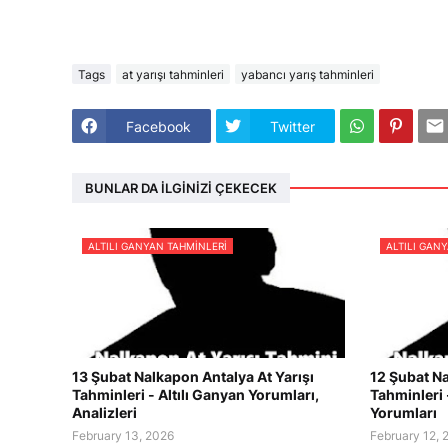
Tags
at yarışı tahminleri
yabancı yarış tahminleri
Facebook
Twitter
BUNLAR DA İLGINIZI ÇEKECEK
ALTILI GANYAN TAHMINLERI
ALTILI GAN
13 Şubat Nalkapon Antalya At Yarışı
12 Şubat Na
Tahminleri - Altılı Ganyan Yorumları,
Tahminleri 
Analizleri
Yorumları
February 13, 2026
February 12, 