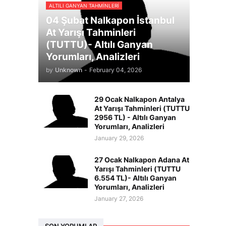
ALTILI GANYAN TAHMINLERI
04 Şubat Nalkapon İstanbul
At Yarışı Tahminleri
(TUTTU)- Altılı Ganyan
Yorumları, Analizleri
by
Unknown
-
February 04, 2026
29 Ocak Nalkapon Antalya
At Yarışı Tahminleri (TUTTU
2956 TL) - Altılı Ganyan
Yorumları, Analizleri
January 29, 2026
27 Ocak Nalkapon Adana At
Yarışı Tahminleri (TUTTU
6.554 TL)- Altılı Ganyan
Yorumları, Analizleri
January 27, 2026
SON YORUMLAR