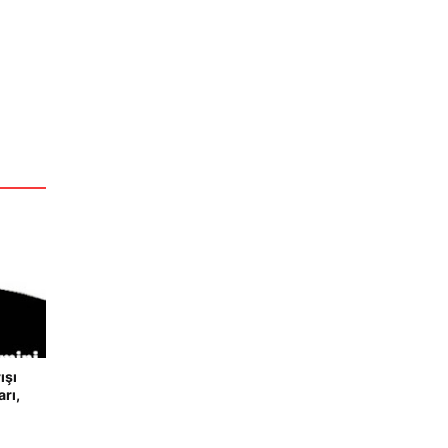
ışı
rı,