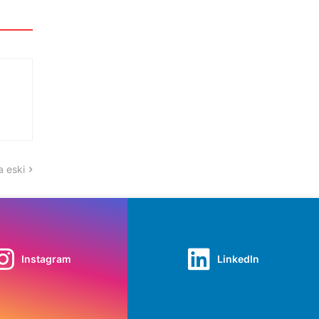
 eski
Instagram
LinkedIn