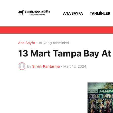
ANA SAYFA
TAHMINLER
Ana Sayfa
at yarışı tahminleri
13 Mart Tampa Bay At 
by
Sihirli Kantarma
-
Mart 12, 2024