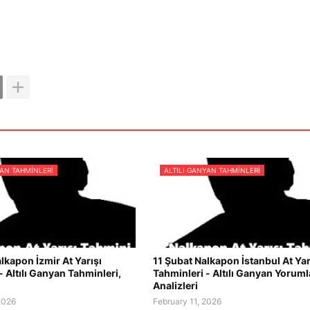
YAN TAHMINLERI
ALTILI GANYAN TAHMINLERI
lkapon İzmir At Yarışı
11 Şubat Nalkapon İstanbul At Yar
- Altılı Ganyan Tahminleri,
Tahminleri - Altılı Ganyan Yorumla
Analizleri
2026
February 11, 2026