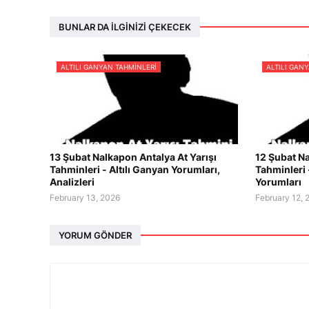
BUNLAR DA İLGINIZI ÇEKECEK
ALTILI GANYAN TAHMINLERI
ALTILI GAN
13 Şubat Nalkapon Antalya At Yarışı
12 Şubat Na
Tahminleri - Altılı Ganyan Yorumları,
Tahminleri 
Analizleri
Yorumları
February 13, 2026
February 12, 
YORUM GÖNDER