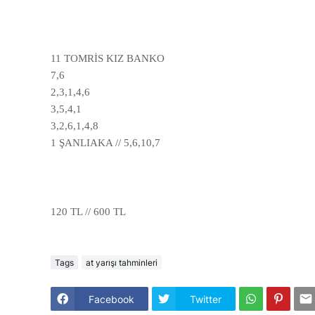
11 TOMRİS KIZ BANKO
7,6
2,3,1,4,6
3,5,4,1
3,2,6,1,4,8
1 ŞANLIAKA // 5,6,10,7
120 TL // 600 TL
Tags
at yarışı tahminleri
Facebook
Twitter