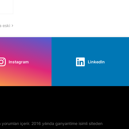
 eski
Instagram
LinkedIn
yan yorumları içerir. 2016 yılında ganyantime isimli siteden