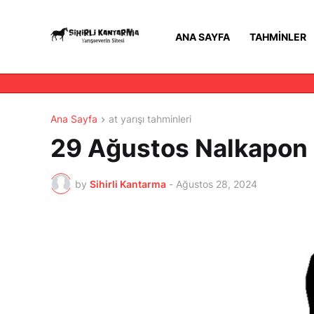
ANA SAYFA
TAHMINLER
Ana Sayfa
at yarışı tahminleri
29 Ağustos Nalkapon K
by
Sihirli Kantarma
-
Ağustos 28, 2024