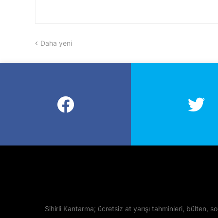
Daha yeni
Sihirli Kantarma; ücretsiz at yarışı tahminleri, bülten, so