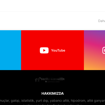
Daha
YouTube
HAKKIMIZDA
nuçlar, galop, istatistik, yurt dışı, yabancı altılı, hipodrom, altılı gan