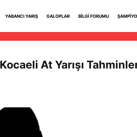
YABANCI YARIŞ
GALOPLAR
BILGI FORUMU
ŞAMPIYO
ocaeli At Yarışı Tahminler