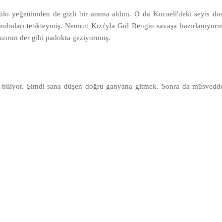
lo yeğenimden de gizli bir arama aldım. O da Kocaeli'deki seyis dost
bombaları tetikteymiş. Nemrut Kızı'yla Gül Rengin savaşa hazırlanıyo
zırım der gibi padokta geziyormuş.
ni biliyor. Şimdi sana düşen doğru ganyana gitmek. Sonra da müsvedd