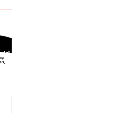
ışı
rı,