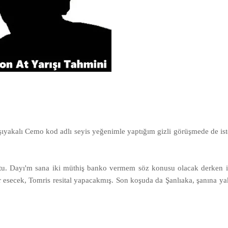
şıyakalı Cemo kod adlı seyis yeğenimle yaptığım gizli görüşmede de is
u. Dayı'm sana iki müthiş banko vermem söz konusu olacak derken iç
 esecek, Tomris resital yapacakmış. Son koşuda da Şanlıaka, şanına yak