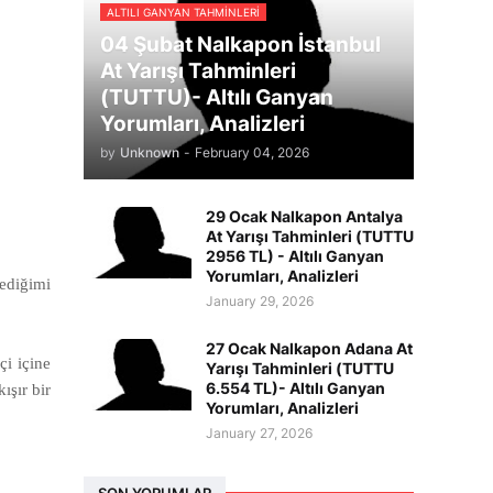
ALTILI GANYAN TAHMINLERI
04 Şubat Nalkapon İstanbul
At Yarışı Tahminleri
(TUTTU)- Altılı Ganyan
Yorumları, Analizleri
by
Unknown
-
February 04, 2026
29 Ocak Nalkapon Antalya
At Yarışı Tahminleri (TUTTU
2956 TL) - Altılı Ganyan
Yorumları, Analizleri
tediğimi
January 29, 2026
27 Ocak Nalkapon Adana At
i içine
Yarışı Tahminleri (TUTTU
6.554 TL)- Altılı Ganyan
ışır bir
Yorumları, Analizleri
January 27, 2026
SON YORUMLAR