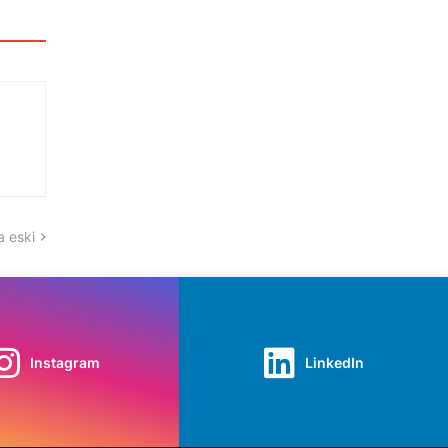
 eski
Instagram
LinkedIn