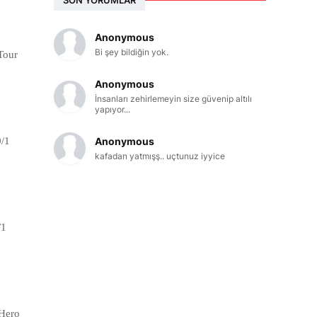
Anonymous
Bi şey bildiğin yok.
Tour
Anonymous
İnsanları zehirlemeyin size güvenip altılı
yapıyor...
Anonymous
0/1
kafadan yatmışş.. uçtunuz iyyice
/1
 Hero