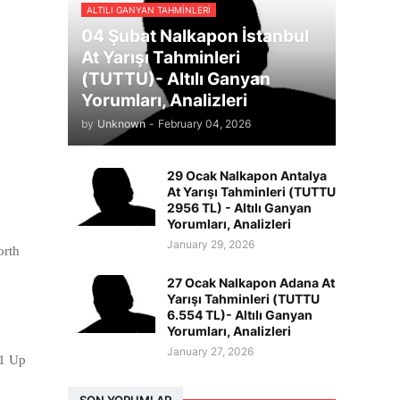
ALTILI GANYAN TAHMINLERI
04 Şubat Nalkapon İstanbul
At Yarışı Tahminleri
(TUTTU)- Altılı Ganyan
Yorumları, Analizleri
by
Unknown
-
February 04, 2026
29 Ocak Nalkapon Antalya
At Yarışı Tahminleri (TUTTU
2956 TL) - Altılı Ganyan
Yorumları, Analizleri
January 29, 2026
orth
27 Ocak Nalkapon Adana At
Yarışı Tahminleri (TUTTU
6.554 TL)- Altılı Ganyan
Yorumları, Analizleri
January 27, 2026
/1 Up
SON YORUMLAR