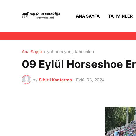
ANA SAYFA
TAHMINLER
Ana Sayfa
yabancı yarış tahminleri
09 Eylül Horseshoe Er
by
Sihirli Kantarma
-
Eylül 08, 2024