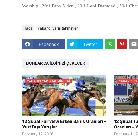
Worship , 20/1 Papa Alden , 20/1 Lord Diamond , 30/1 Chas
Tags
yabancı yarış tahminleri
Facebook
Twitter
BUNLAR DA İLGINIZI ÇEKECEK
YABANCI YARIŞ TAHMINLERI
YABANCI YA
13 Şubat Fairview Erken Bahis Oranları -
12 Şubat Tu
Yurt Dışı Yarışlar
Oranları - Y
February 12, 2026
February 11, 