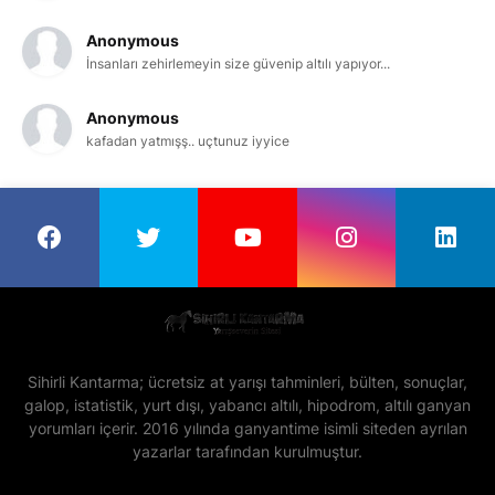
Anonymous
İnsanları zehirlemeyin size güvenip altılı yapıyor...
Anonymous
kafadan yatmışş.. uçtunuz iyyice
Sihirli Kantarma; ücretsiz at yarışı tahminleri, bülten, sonuçlar,
galop, istatistik, yurt dışı, yabancı altılı, hipodrom, altılı ganyan
yorumları içerir. 2016 yılında ganyantime isimli siteden ayrılan
yazarlar tarafından kurulmuştur.