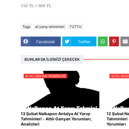
150 TL // 900 TL
Tags
at yarışı tahminleri
TUTTU
Facebook
Twitter
BUNLAR DA İLGINIZI ÇEKECEK
ALTILI GANYAN TAHMINLERI
ALTILI GAN
13 Şubat Nalkapon Antalya At Yarışı
12 Şubat Na
Tahminleri - Altılı Ganyan Yorumları,
Tahminleri 
Analizleri
Yorumları