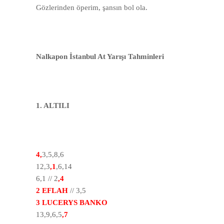
Gözlerinden öperim, şansın bol ola.
Nalkapon İstanbul At Yarışı Tahminleri
1. ALTILI
4,
3,5,8,6
12,3
,1
,6,14
6,1 // 2
,4
2 EFLAH
// 3,5
3 LUCERYS BANKO
13,9,6,5
,7