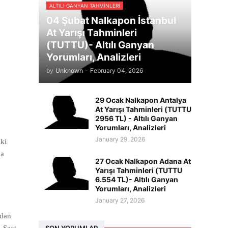
ALTILI GANYAN TAHMINLERI
04 Şubat Nalkapon İstanbul
At Yarışı Tahminleri
(TUTTU)- Altılı Ganyan
Yorumları, Analizleri
by
Unknown
-
February 04, 2026
29 Ocak Nalkapon Antalya
At Yarışı Tahminleri (TUTTU
2956 TL) - Altılı Ganyan
Yorumları, Analizleri
January 29, 2026
aki
da
27 Ocak Nalkapon Adana At
Yarışı Tahminleri (TUTTU
6.554 TL)- Altılı Ganyan
Yorumları, Analizleri
January 27, 2026
ndan
SON YORUMLAR