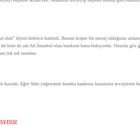
nyayı hepsine ikram etti. Selamımı söyleyip hepsini bülbül gibi öttürdü
bul olalı" diyen türkücü kadındı. Bunun kripto bir mesaj olduğunu anla
 dii hem de adı Ah İstanbul olan bankom bana bakıyordu. Onunla göz 
arı tek tek taradım.
rgum hazırdı. Eğer Sülo yeğenimin bomba bankosu kazanırsa tevziyenin 
AYINIZ