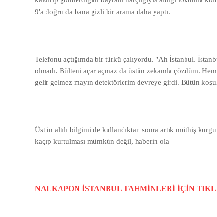
kaldırıp gönderdiğim bayram harçlığıyla aldığı lokumla kolo
9'a doğru da bana gizli bir arama daha yaptı.
Telefonu açtığımda bir türkü çalıyordu. "Ah İstanbul, İstan
olmadı. Bülteni açar açmaz da üstün zekamla çözdüm. Hem
gelir gelmez mayın detektörlerim devreye girdi. Bütün koşul
Üstün altılı bilgimi de kullandıktan sonra artık müthiş ku
kaçıp kurtulması mümkün değil, haberin ola.
NALKAPON İSTANBUL TAHMİNLERİ İÇİN TIKL