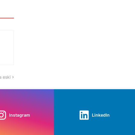
 eski
Instagram
LinkedIn