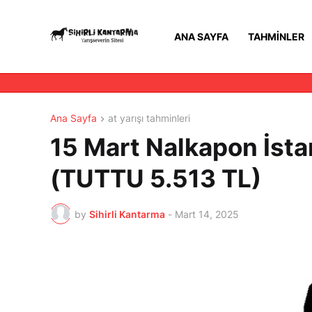
ANA SAYFA
TAHMINLER
Ana Sayfa
at yarışı tahminleri
15 Mart Nalkapon İstan
(TUTTU 5.513 TL)
by
Sihirli Kantarma
-
Mart 14, 2025