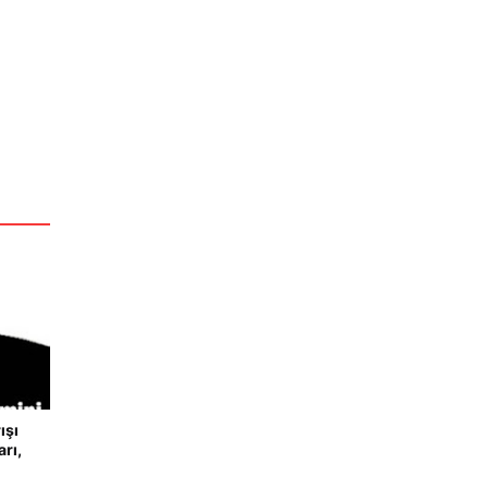
ışı
rı,