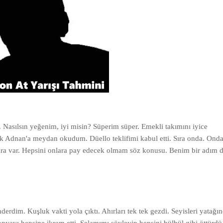
Nasılsın yeğenim, iyi misin? Süperim süper. Emekli takımını iyice
lük Adnan'a meydan okudum. Düello teklifimi kabul etti. Sıra onda. Ond
ara var. Hepsini onlara pay edecek olmam söz konusu. Benim bir adım 
dim. Kuşluk vakti yola çıktı. Ahırları tek tek gezdi. Seyisleri yatağı