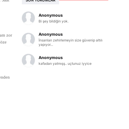
. Saat
Anonymous
Bi şey bildiğin yok.
Anonymous
mam zor
İnsanları zehirlemeyin size güvenip altılı
göze
yapıyor...
Anonymous
kafadan yatmışş.. uçtunuz iyyice
benden