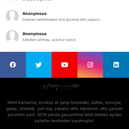
Anonymous
İnsanları zehirlemeyin size güvenip altılı yapıyor...
Anonymous
kafadan yatmışş.. uçtunuz iyyice
Sihirli Kantarma; ücretsiz at yarışı tahminleri, bülten, sonuçlar,
galop, istatistik, yurt dışı, yabancı altılı, hipodrom, altılı ganyan
yorumları içerir. 2016 yılında ganyantime isimli siteden ayrılan
yazarlar tarafından kurulmuştur.