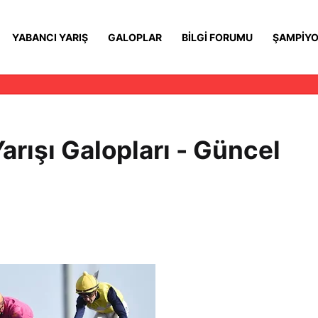
YABANCI YARIŞ
GALOPLAR
BILGI FORUMU
ŞAMPIYO
arışı Galopları - Güncel