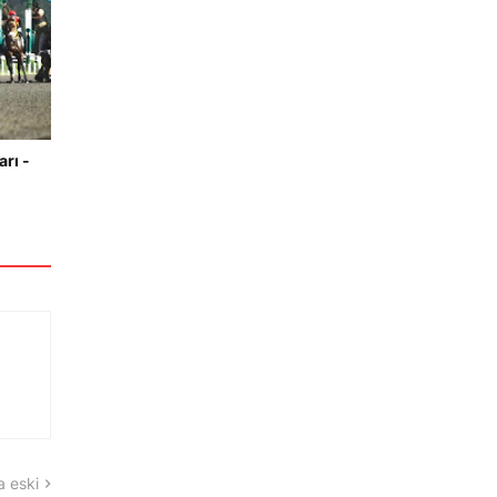
arı -
 eski