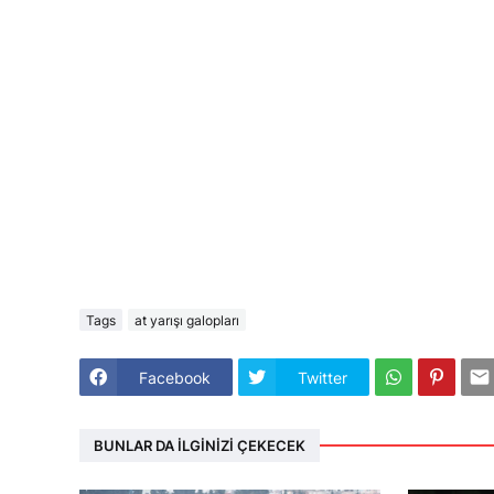
Tags
at yarışı galopları
Facebook
Twitter
BUNLAR DA İLGINIZI ÇEKECEK