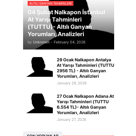
ALTILI GANYAN TAHMINLERI
04 Şubat Nalkapon İstanbul
At Yarışı Tahminleri
(TUTTU)- Altılı Ganyan
Yorumları, Analizleri
by
Unknown
-
February 04, 2026
29 Ocak Nalkapon Antalya
At Yarışı Tahminleri (TUTTU
2956 TL) - Altılı Ganyan
Yorumları, Analizleri
January 29, 2026
27 Ocak Nalkapon Adana At
Yarışı Tahminleri (TUTTU
6.554 TL)- Altılı Ganyan
Yorumları, Analizleri
January 27, 2026
SON YORUMLAR