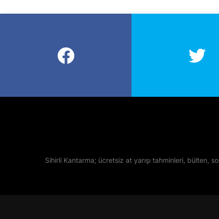
Sihirli Kantarma; ücretsiz at yarışı tahminleri, bülten, so