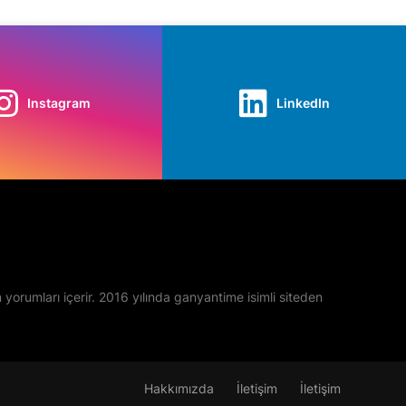
Instagram
LinkedIn
yan yorumları içerir. 2016 yılında ganyantime isimli siteden
Hakkımızda
İletişim
İletişim