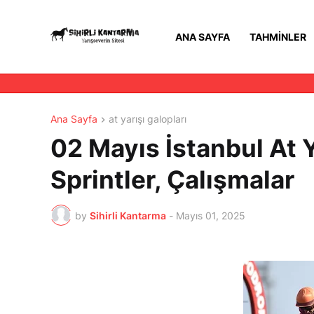
ANA SAYFA
TAHMINLER
Ana Sayfa
at yarışı galopları
02 Mayıs İstanbul At Y
Sprintler, Çalışmalar
by
Sihirli Kantarma
-
Mayıs 01, 2025