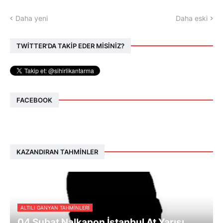
Daha yeni
Daha eski
TWİTTER'DA TAKİP EDER MİSİNİZ?
FACEBOOK
KAZANDIRAN TAHMINLER
ALTILI GANYAN TAHMINLERI
04 Şubat Nalkapon İstanbul At Yarışı