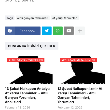
540 TL // 864 TL
Tags
altılı ganyan tahminleri
at yarışı tahminleri
Facebook
BUNLAR DA İLGINIZI ÇEKECEK
ALTILI GANYAN TAHMINLERI
ALTILI GANYAN TAHMINLERI
13 Şubat Nalkapon Antalya
12 Şubat Nalkapon İzmir At
At Yarışı Tahminleri - Altılı
Yarışı Tahminleri - Altılı
Ganyan Yorumları,
Ganyan Tahminleri,
Analizleri
Yorumları
February 13, 2026
February 12, 2026