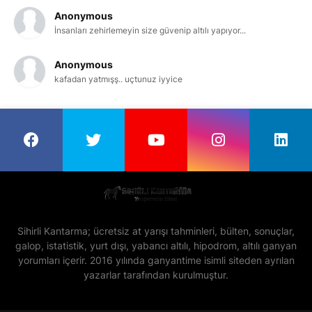
Anonymous
İnsanları zehirlemeyin size güvenip altılı yapıyor...
Anonymous
kafadan yatmışş.. uçtunuz iyyice
Sihirli Kantarma; ücretsiz at yarışı tahminleri, bülten, sonuçlar,
galop, istatistik, yurt dışı, yabancı altılı, hipodrom, altılı ganyan
yorumları içerir. 2016 yılında ganyantime isimli siteden ayrılan
yazarlar tarafından kurulmuştur.