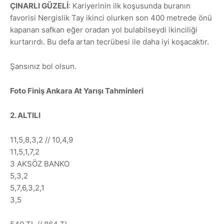
ÇINARLI GÜZELİ
: Kariyerinin ilk koşusunda buranın
favorisi Nergislik Tay ikinci olurken son 400 metrede önü
kapanan safkan eğer oradan yol bulabilseydi ikinciliği
kurtarırdı. Bu defa artan tecrübesi ile daha iyi koşacaktır.
Şansınız bol olsun.
Foto Finiş Ankara At Yarışı Tahminleri
2. ALTILI
11,5,8,3,2 // 10,4,9
11,5,1,7,2
3 AKSÖZ BANKO
5,3,2
5,7,6,3,2,1
3,5