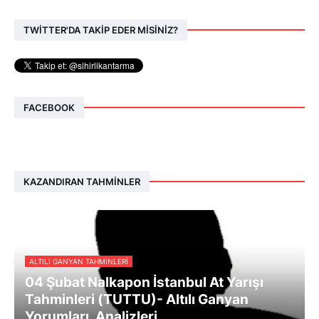
TWİTTER'DA TAKİP EDER MİSİNİZ?
FACEBOOK
KAZANDIRAN TAHMINLER
ALTILI GANYAN TAHMINLERI
04 Şubat Nalkapon İstanbul At Yarışı
Tahminleri (TUTTU)- Altılı Ganyan
Yorumları, Analizleri