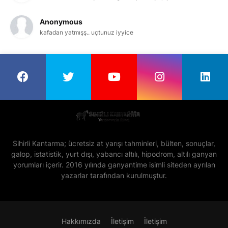
Anonymous
kafadan yatmışş.. uçtunuz iyyice
Sihirli Kantarma; ücretsiz at yarışı tahminleri, bülten, sonuçlar,
galop, istatistik, yurt dışı, yabancı altılı, hipodrom, altılı ganyan
yorumları içerir. 2016 yılında ganyantime isimli siteden ayrılan
yazarlar tarafından kurulmuştur.
Hakkımızda
İletişim
İletişim