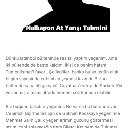
Dünkü İstanbul bülteninde resital yaptım yeğenim. Ama
iki bültende de beşte kaldım. İkisi de benim hatam.
Tumbulismet'i favori, Çelikgilleri banko bulan üstün altılı
bilgim sayesinde cebimizin şişmesi lazımdı. Birinci
bültende sana 50 ganyanlı Cevathan'ı verip de Surkentli'yi
vermemiş olmamı affedememem söz konusu olabilir.
Biz bugüne bakalım yeğenim. Ne varsa bu bültende var.
Cebimizi şişirmemiz için de Gökhan Kocakaya yeğenimle
Mehmet Salih Çelik yeğenlerimin gücünü göstermesi
lazım. Yani anlayacağın hem Biletçi Kız hem de Tulumar