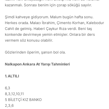
kazanmalı. Sonrası benim için çorap söküğü sayılır.
Şimdi kahveye gidiyorum. Malum bugün hafta sonu.
Herkes orada. Malacı İbrahim, Çimento Korhan, Kalebodur
Cahit de gelmiş. Haberi Çaykur Rıza verdi. Beni taş
konkende devirmeye yemin etmişler. Onlara bir ders
vermem söz konusu olabilir.
Gözlerinden öperim, şansın bol ola.
Nalkapon Ankara At Yarışı Tahminleri
1. ALTILI
6,3
8,3,12,10,11
5 BİLETÇİ KIZ BANKO
2,3,6