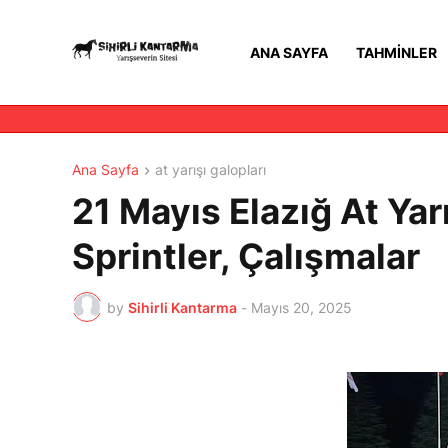
ANA SAYFA
TAHMINLER
Ana Sayfa
at yarışı galopları
21 Mayıs Elazığ At Yar
Sprintler, Çalışmalar
by
Sihirli Kantarma
-
Mayıs 20, 2025