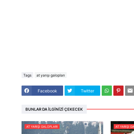
Tags
at yarışı galopları
Facebook
Twitter
BUNLAR DA İLGINIZI ÇEKECEK
AT YARIŞI GALOPLARI
AT YARIŞI G