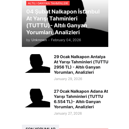
ALTILI GANYAN TAHMINLERI
04 Şubat Nalkapon İstanbul
At Yarışı Tahminleri
(TUTTU)- Altılı Ganyan
Yorumları, Analizleri
by
Unknown
-
February 04, 2026
29 Ocak Nalkapon Antalya
At Yarışı Tahminleri (TUTTU
2956 TL) - Altılı Ganyan
Yorumları, Analizleri
January 29, 2026
27 Ocak Nalkapon Adana At
Yarışı Tahminleri (TUTTU
6.554 TL)- Altılı Ganyan
Yorumları, Analizleri
January 27, 2026
SON YORUMLAR