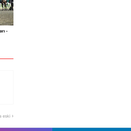
arı -
 eski