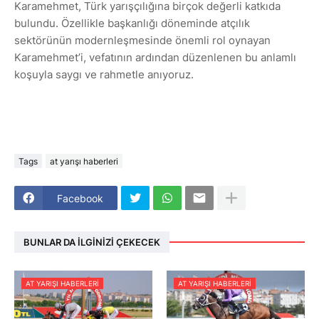
Karamehmet, Türk yarışçılığına birçok değerli katkıda
bulundu. Özellikle başkanlığı döneminde atçılık
sektörünün modernleşmesinde önemli rol oynayan
Karamehmet’i, vefatının ardından düzenlenen bu anlamlı
koşuyla saygı ve rahmetle anıyoruz.
Tags
at yarışı haberleri
Facebook
BUNLAR DA İLGINIZI ÇEKECEK
AT YARIŞI HABERLERI
AT YARIŞI HABERLERI