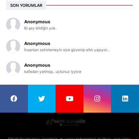
SON YORUMLAR
Anonymous
Bi şey bildiğin yok.
Anonymous
İnsanları zehirlemeyin size güvenip altılı yapıyor...
Anonymous
kafadan yatmışş.. uçtunuz iyyice