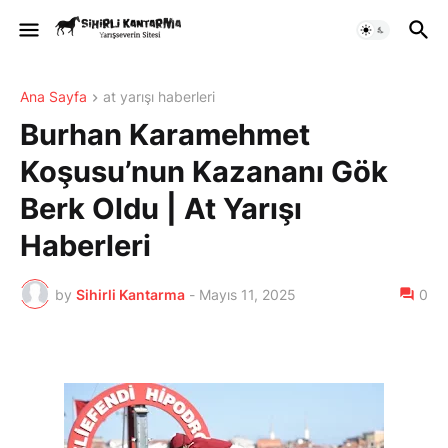
Ana Sayfa
at yarışı haberleri
Burhan Karamehmet
Koşusu’nun Kazananı Gök
Berk Oldu | At Yarışı
Haberleri
by
Sihirli Kantarma
-
Mayıs 11, 2025
0