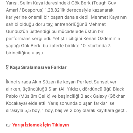
Yarışı, Selim Kaya idaresindeki Gök Berk (Tough Guy -
Amari / Bosporus) 1.28.82’lik derecesiyle kazanarak
kariyerine önemli bir başarı daha ekledi. Mehmet Kaya'nın
sahibi olduğu doru tay, antrenörlüğünü Mehmet
Gündüz’ün üstlendiği bu mücadelede üstün bir
performans sergiledi. Yetiştiriciliğini Kenan Özdemir’in
yaptığı Gök Berk, bu zaferle birlikte 10. startında 7.
birinciliğine ulaştı.
🎖️
Koşu Sıralaması ve Farklar
İkinci sırada Akın Sözen ile koşan Perfect Sunset yer
alırken, üçüncülüğü Sian (Ali Yıldız), dördüncülüğü Black
Pablo (Müslüm Çelik) ve beşinciliği Black Galaxy (Gökhan
Kocakaya) elde etti. Yarış sonunda oluşan farklar ise
sırasıyla 5,5 boy, 1 boy, baş ve 2 boy olarak kayıtlara geçti.
👉
Yarışı İzlemek İçin Tıklayın