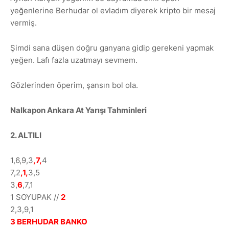
yeğenlerine Berhudar ol evladım diyerek kripto bir mesaj
vermiş.
Şimdi sana düşen doğru ganyana gidip gerekeni yapmak
yeğen. Lafı fazla uzatmayı sevmem.
Gözlerinden öperim, şansın bol ola.
Nalkapon Ankara At Yarışı Tahminleri
2. ALTILI
1,6,9,3
,7,
4
7,2
,1,
3,5
3,
6
,7,1
1 SOYUPAK //
2
2,3,9,1
3 BERHUDAR BANKO