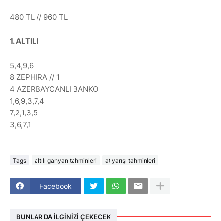
480 TL // 960 TL
1. ALTILI
5,4,9,6
8 ZEPHIRA // 1
4 AZERBAYCANLI BANKO
1,6,9,3,7,4
7,2,1,3,5
3,6,7,1
Tags
altılı ganyan tahminleri
at yarışı tahminleri
Facebook
BUNLAR DA İLGINIZI ÇEKECEK