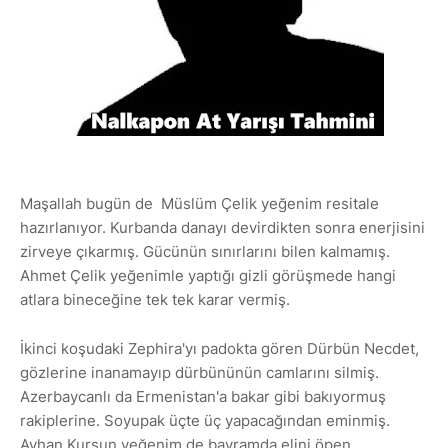
Maşallah bugün de Müslüm Çelik yeğenim resitale
hazırlanıyor. Kurbanda danayı devirdikten sonra enerjisini
zirveye çıkarmış. Gücünün sınırlarını bilen kalmamış.
Ahmet Çelik yeğenimle yaptığı gizli görüşmede hangi
atlara bineceğine tek tek karar vermiş.
İkinci koşudaki Zephira'yı padokta gören Dürbün Necdet,
gözlerine inanamayıp dürbününün camlarını silmiş.
Azerbaycanlı da Ermenistan'a bakar gibi bakıyormuş
rakiplerine. Soyupak üçte üç yapacağından eminmiş.
Ayhan Kurşun yeğenim de bayramda elini öpen