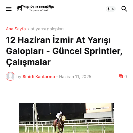
Ana Sayfa
at yarışı galopları
12 Haziran İzmir At Yarışı
Galopları - Güncel Sprintler,
Çalışmalar
by
Sihirli Kantarma
-
Haziran 11, 2025
0