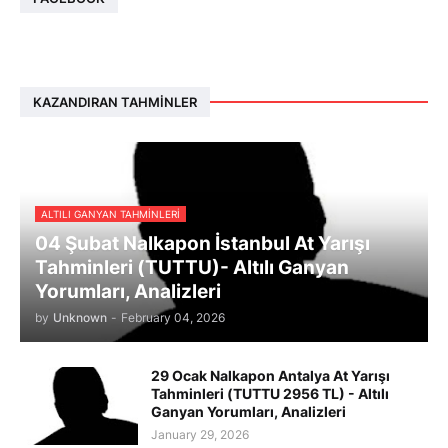
KAZANDIRAN TAHMINLER
ALTILI GANYAN TAHMINLERI
04 Şubat Nalkapon İstanbul At Yarışı
Tahminleri (TUTTU)- Altılı Ganyan
Yorumları, Analizleri
by
Unknown
-
February 04, 2026
29 Ocak Nalkapon Antalya At Yarışı
Tahminleri (TUTTU 2956 TL) - Altılı
Ganyan Yorumları, Analizleri
January 29, 2026