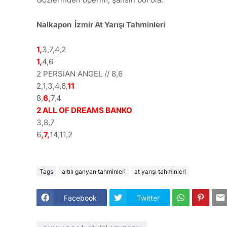
Nalkapon İzmir At Yarışı Tahminleri
1,
3,7,4,2
1,
4,6
2 PERSIAN ANGEL // 8,6
2,1,3,4,6,
11
8,
6,
7,4
2 ALL OF DREAMS BANKO
3,8,7
6
,7,
14,11,2
Tags
altılı ganyan tahminleri
at yarışı tahminleri
Facebook
Twitter