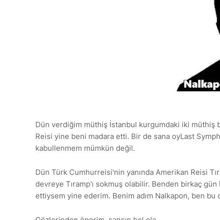
Dün verdiğim müthiş İstanbul kurgumdaki iki müthiş 
Reisi yine beni madara etti. Bir de sana oyLast Symp
kabullenmem mümkün değil.
Dün Türk Cumhurreisi'nin yanında Amerikan Reisi Tıram
devreye Tıramp'ı sokmuş olabilir. Benden birkaç gün 
ettiysem yine ederim. Benim adım Nalkapon, ben bu
Gözlerinden öperim, şansın bol ola.