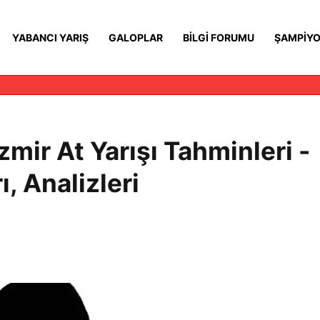
YABANCI YARIŞ
GALOPLAR
BILGI FORUMU
ŞAMPIYO
mir At Yarışı Tahminleri -
, Analizleri