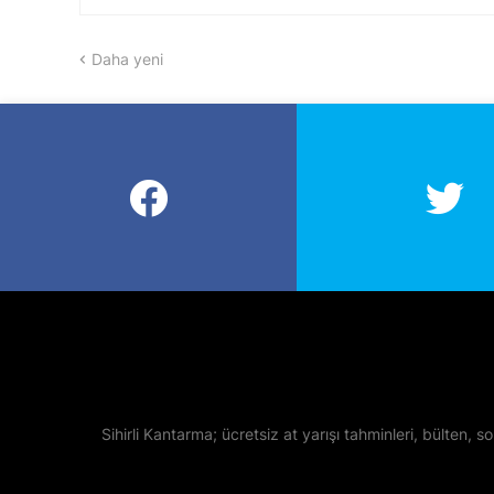
Daha yeni
Sihirli Kantarma; ücretsiz at yarışı tahminleri, bülten, so