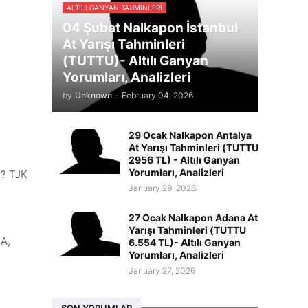
ALTILI GANYAN TAHMINLERI
04 Şubat Nalkapon İstanbul
At Yarışı Tahminleri
(TUTTU)- Altılı Ganyan
Yorumları, Analizleri
by
Unknown
-
February 04, 2026
29 Ocak Nalkapon Antalya
At Yarışı Tahminleri (TUTTU
2956 TL) - Altılı Ganyan
Yorumları, Analizleri
n? TJK
January 29, 2026
27 Ocak Nalkapon Adana At
Yarışı Tahminleri (TUTTU
IA,
6.554 TL)- Altılı Ganyan
Yorumları, Analizleri
January 27, 2026
SON YORUMLAR