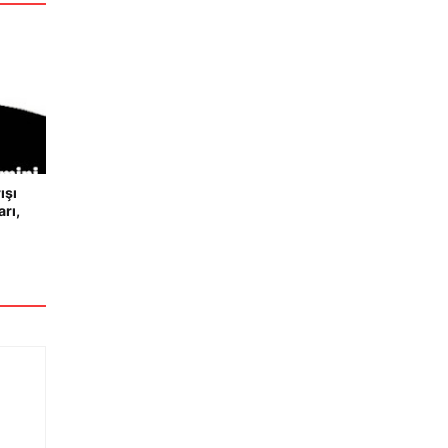
ışı
rı,