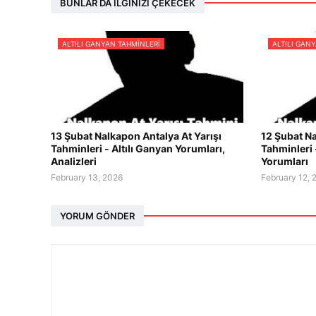
BUNLAR DA İLGINIZI ÇEKECEK
ALTILI GANYAN TAHMINLERI
ALTILI GAN
13 Şubat Nalkapon Antalya At Yarışı
12 Şubat Na
Tahminleri - Altılı Ganyan Yorumları,
Tahminleri 
Analizleri
Yorumları
February 13, 2026
February 12, 
YORUM GÖNDER