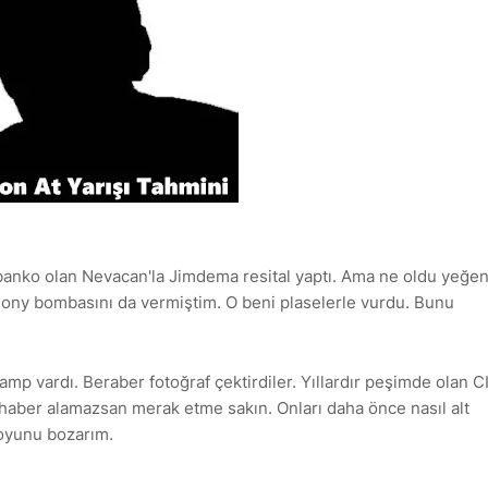
banko olan Nevacan'la Jimdema resital yaptı. Ama ne oldu yeğe
hony bombasını da vermiştim. O beni plaselerle vurdu. Bunu
p vardı. Beraber fotoğraf çektirdiler. Yıllardır peşimde olan C
haber alamazsan merak etme sakın. Onları daha önce nasıl alt
 oyunu bozarım.