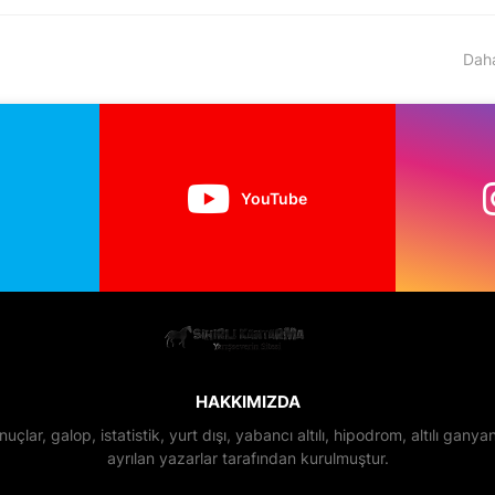
Daha
YouTube
HAKKIMIZDA
nuçlar, galop, istatistik, yurt dışı, yabancı altılı, hipodrom, altılı gan
ayrılan yazarlar tarafından kurulmuştur.