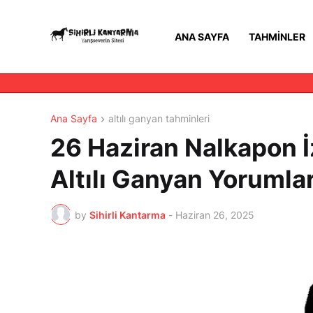
ANA SAYFA
TAHMINLER
Ana Sayfa
altılı ganyan tahminleri
26 Haziran Nalkapon İz
Altılı Ganyan Yorumları
by
Sihirli Kantarma
-
Haziran 26, 2025