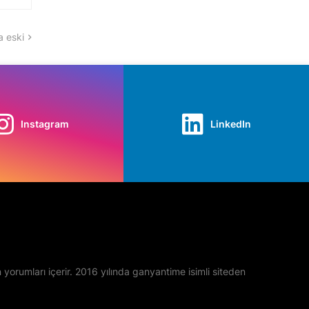
 eski
Instagram
LinkedIn
yan yorumları içerir. 2016 yılında ganyantime isimli siteden