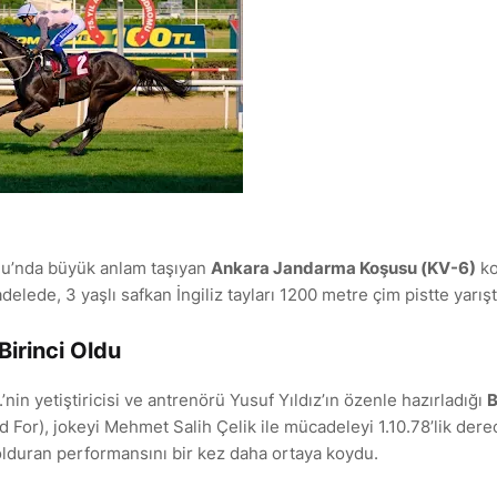
u’nda büyük anlam taşıyan
Ankara Jandarma Koşusu (KV-6)
ko
ede, 3 yaşlı safkan İngiliz tayları 1200 metre çim pistte yarışt
Birinci Oldu
nin yetiştiricisi ve antrenörü Yusuf Yıldız’ın özenle hazırladığı
B
 For), jokeyi Mehmet Salih Çelik ile mücadeleyi 1.10.78’lik dere
olduran performansını bir kez daha ortaya koydu.