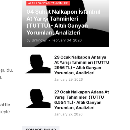
ALTILI GANYAN TAHMINLERI
04 Şubat Nalkapon İstanbul
At Yarışı Tahminleri
(TUTTU)- Altılı Ganyan
Yorumları, Analizleri
by
Unknown
-
February 04, 2026
29 Ocak Nalkapon Antalya
At Yarışı Tahminleri (TUTTU
2956 TL) - Altılı Ganyan
şuldu.
Yorumları, Analizleri
ı.
January 29, 2026
27 Ocak Nalkapon Adana At
Yarışı Tahminleri (TUTTU
6.554 TL)- Altılı Ganyan
attle
Yorumları, Analizleri
ceyle
January 27, 2026
SON YORUMLAR