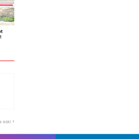
et
!
 eski