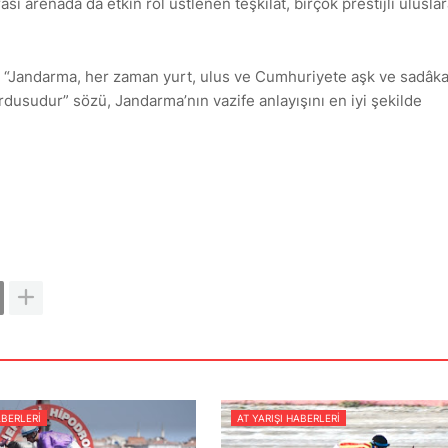
 arenada da etkin rol üstlenen teşkilat, birçok prestijli uluslar
 “Jandarma, her zaman yurt, ulus ve Cumhuriyete aşk ve sadâka
ordusudur” sözü, Jandarma’nın vazife anlayışını en iyi şekilde
ABERLERI
AT YARIŞI HABERLERI