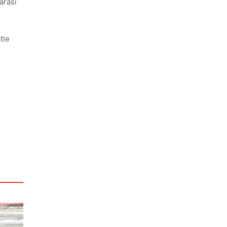
arası
tle