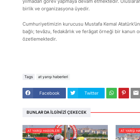
yılmadan görev yapmaya devam etmektedir. Uluslararası
birlik ve organizasyona üyedir.
Cumhuriyetimizin kurucusu Mustafa Kemal Atatürk’ün
bağlı; tevâzu, fedakârlık ve ferâgat örneği bir kanun 
özetlemektedir.
Tags
at yarışı haberleri
Facebook
Twitter
BUNLAR DA İLGINIZI ÇEKECEK
AT YARIŞI HABERLERI
AT YARIŞI H