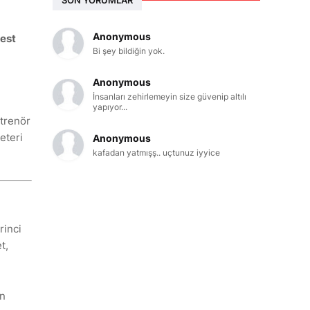
Anonymous
est
Bi şey bildiğin yok.
Anonymous
İnsanları zehirlemeyin size güvenip altılı
yapıyor...
ntrenör
eteri
Anonymous
kafadan yatmışş.. uçtunuz iyyice
rinci
t,
in