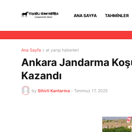
ANA SAYFA
TAHMINLER
Ana Sayfa
at yarışı haberleri
Ankara Jandarma Koşu
Kazandı
by
Sihirli Kantarma
-
Temmuz 17, 2025