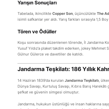
Yarışın Sonuçları
Tabelada, ikincilikte
Copper Son
, üçüncülükte
The Ad
isimli safkanlar yer aldı. Yarış farkları sırasıyla 1,5 Bo
Tören ve Ödüller
Koşu sonrasında düzenlenen törende, İl Jandarma Kom
Yusuf Yıldız’a plaket takdim ederken, jokey Mehmet 
Gülnur Gülerce ve davetliler de katıldı.
Jandarma Teşkilatı: 186 Yıllık Ka
14 Haziran 1839’da kurulan
Jandarma Teşkilatı
, ülke
Dünya Savaşı, Kurtuluş Savaşı, Kıbrıs Barış Harekâtı gi
şefkat ve güvenin simgesi olmuştur.
Jandarma, hukukun üstünlüğü ve insan haklarına saygı