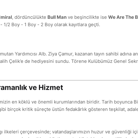
miral
, dördüncülükte
Bull Man
ve beşincilikte ise
We Are The B
y - 1/2 Boy - 1 Boy - 2 Boy olarak kayıtlara geçti.
utan Yardımcısı Alb. Ziya Çamur, kazanan tayın sahibi adına a
Salih Çelik’e de hediyesini sundu. Törene Kulübümüz Genel Sekr
hramanlık ve Hizmet
mizin en köklü ve önemli kurumlarından biridir. Tarih boyunca Bi
bi birçok kritik süreçte üstün fedakârlık gösteren teşkilat, adale
 ilkeleri çerçevesinde; vatandaşlarımızın huzur ve güvenliği iç