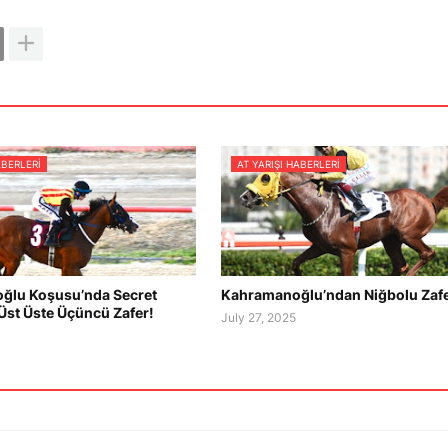
ABERLERI
AT YARIŞI HABERLERI
oğlu Koşusu’nda Secret
Kahramanoğlu’ndan Niğbolu Zafe
Üst Üste Üçüncü Zafer!
July 27, 2025