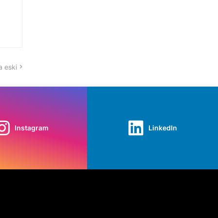
 eski
Instagram
LinkedIn