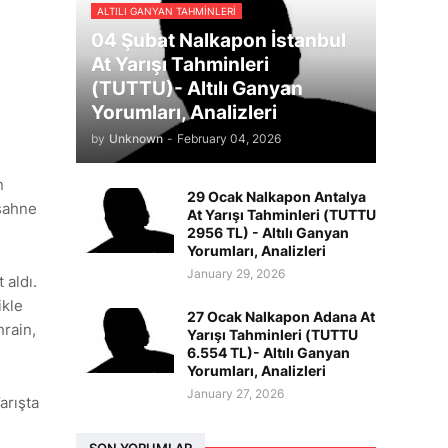
ALTILI GANYAN TAHMINLERI
04 Şubat Nalkapon İstanbul
At Yarışı Tahminleri
(TUTTU)- Altılı Ganyan
Yorumları, Analizleri
by
Unknown
-
February 04, 2026
n
29 Ocak Nalkapon Antalya
sahne
At Yarışı Tahminleri (TUTTU
2956 TL) - Altılı Ganyan
Yorumları, Analizleri
January 29, 2026
 aldı.
ikle
27 Ocak Nalkapon Adana At
hrain,
Yarışı Tahminleri (TUTTU
6.554 TL)- Altılı Ganyan
Yorumları, Analizleri
January 27, 2026
arışta
SON YORUMLAR