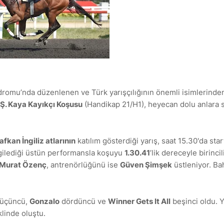
omu’nda düzenlenen ve Türk yarışçılığının önemli isimlerinde
Ş. Kaya Kayıkçı Koşusu
(Handikap 21/H1), heyecan dolu anlara 
afkan İngiliz atlarının
katılım gösterdiği yarış, saat 15.30'da start
gilediği üstün performansla koşuyu
1.30.41
’lik dereceyle birincil
Murat Özenç
, antrenörlüğünü ise
Güven Şimşek
üstleniyor. Ba
üçüncü,
Gonzalo
dördüncü ve
Winner Gets It All
beşinci oldu. Y
linde oluştu.