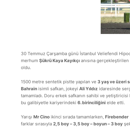
30 Temmuz Çarşamba günü İstanbul Veliefendi Hipodr
merhum
Şükrü Kaya Kayıkçı
anısına gerçekleştirilen
oldu.
1500 metre sentetik pistte yapılan ve
3 yaş ve üzeri s
Bahrain
isimli safkan, jokeyi
Ali Yıldız
idaresinde ser
tamamladı. Doru erkek safkanın sahibi ve yetiştiricisi
bu galibiyetle kariyerindeki
6. birinciliğini
elde etti.
Yarışı
Mr Cino
ikinci sırada tamamlarken,
Firebender
farklar sırasıyla
2,5 boy – 3,5 boy – boyun – 3 boy
şek