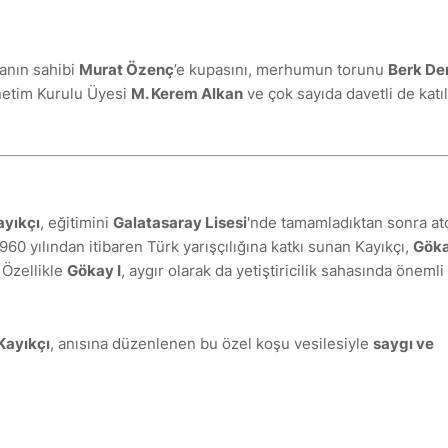
anın sahibi
Murat Özenç
’e kupasını, merhumun torunu
Berk De
netim Kurulu Üyesi
M. Kerem Alkan
ve çok sayıda davetli de katı
ayıkçı
, eğitimini
Galatasaray Lisesi
'nde tamamladıktan sonra atç
1960 yılından itibaren Türk yarışçılığına katkı sunan Kayıkçı,
Göka
. Özellikle
Gökay I
, aygır olarak da yetiştiricilik sahasında önemli 
Kayıkçı
, anısına düzenlenen bu özel koşu vesilesiyle
saygı ve