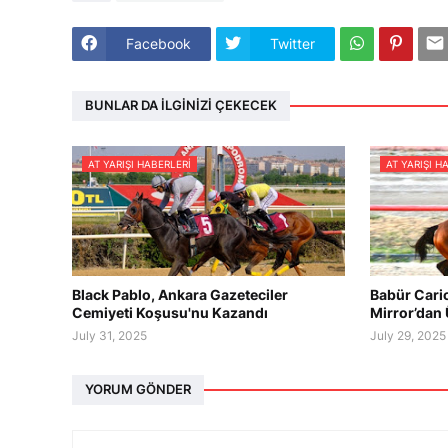
Facebook
Twitter
BUNLAR DA İLGINIZI ÇEKECEK
AT YARIŞI HABERLERI
AT YARIŞI H
Black Pablo, Ankara Gazeteciler
Babür Cari
Cemiyeti Koşusu'nu Kazandı
Mirror’dan 
July 31, 2025
July 29, 2025
YORUM GÖNDER