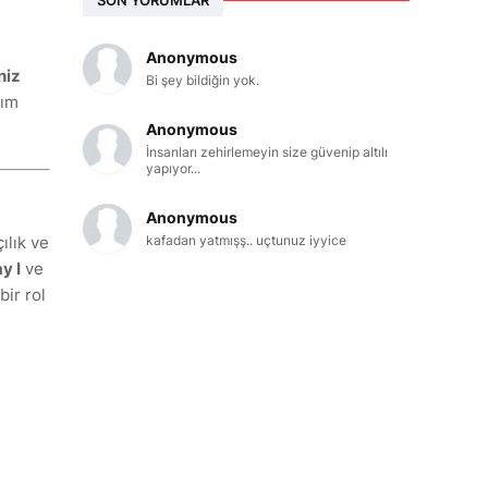
Anonymous
niz
Bi şey bildiğin yok.
lım
Anonymous
İnsanları zehirlemeyin size güvenip altılı
yapıyor...
Anonymous
ılık ve
kafadan yatmışş.. uçtunuz iyyice
y I
ve
bir rol