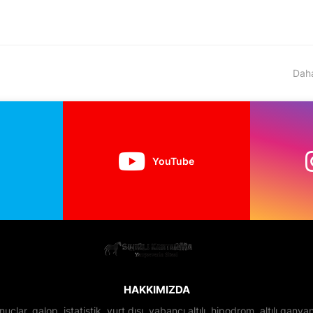
Daha
YouTube
HAKKIMIZDA
nuçlar, galop, istatistik, yurt dışı, yabancı altılı, hipodrom, altılı gan