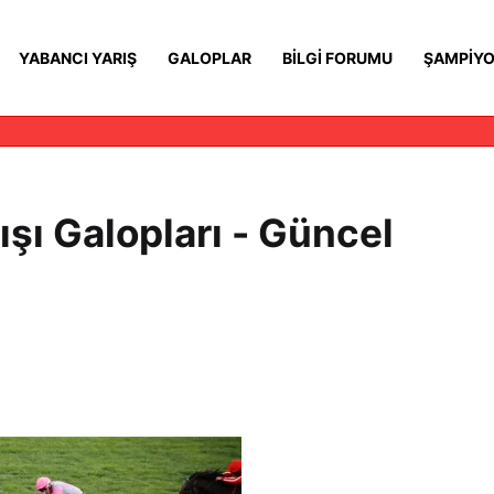
YABANCI YARIŞ
GALOPLAR
BILGI FORUMU
ŞAMPIYO
şı Galopları - Güncel