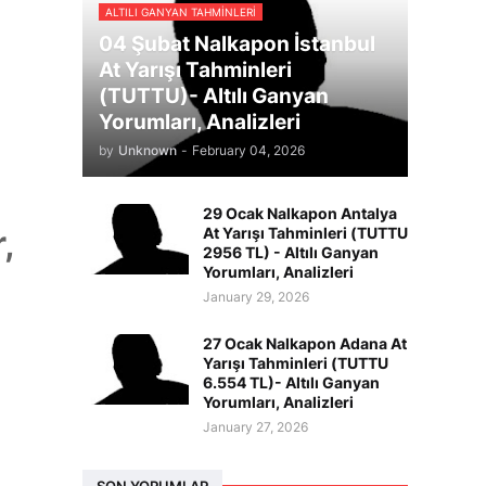
ALTILI GANYAN TAHMINLERI
04 Şubat Nalkapon İstanbul
At Yarışı Tahminleri
(TUTTU)- Altılı Ganyan
Yorumları, Analizleri
by
Unknown
-
February 04, 2026
29 Ocak Nalkapon Antalya
,
At Yarışı Tahminleri (TUTTU
2956 TL) - Altılı Ganyan
Yorumları, Analizleri
January 29, 2026
27 Ocak Nalkapon Adana At
Yarışı Tahminleri (TUTTU
6.554 TL)- Altılı Ganyan
Yorumları, Analizleri
January 27, 2026
SON YORUMLAR