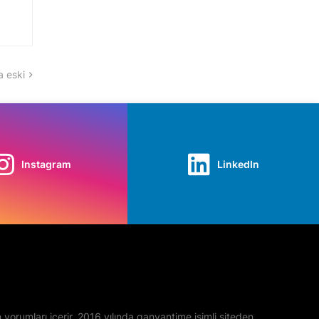
 eski
Instagram
LinkedIn
yan yorumları içerir. 2016 yılında ganyantime isimli siteden