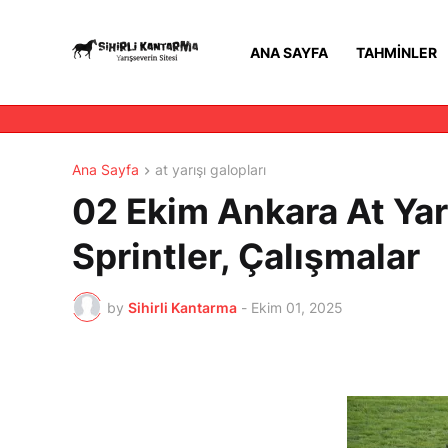
ANA SAYFA
TAHMINLER
Ana Sayfa
at yarışı galopları
02 Ekim Ankara At Yarı
Sprintler, Çalışmalar
by
Sihirli Kantarma
-
Ekim 01, 2025