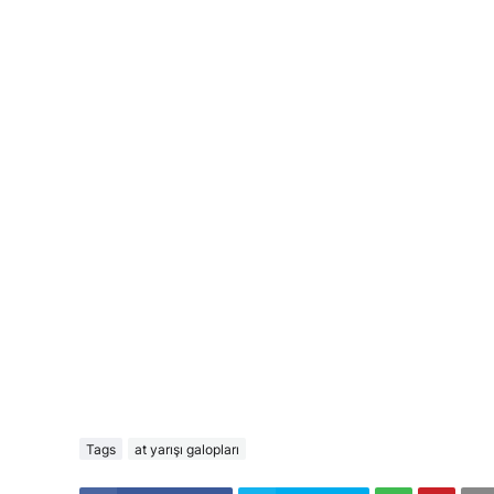
Tags
at yarışı galopları