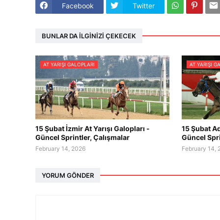
Facebook
Twitter
BUNLAR DA İLGINIZI ÇEKECEK
AT YARIŞI GALOPLARI
AT YARIŞI G
15 Şubat İzmir At Yarışı Galopları -
15 Şubat Ad
Güncel Sprintler, Çalışmalar
Güncel Spri
February 14, 2026
February 14,
YORUM GÖNDER