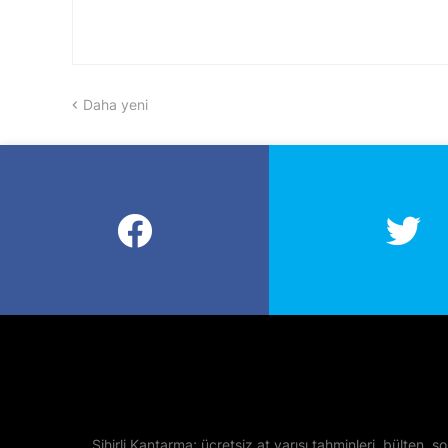
Daha yeni
Sihirli Kantarma; ücretsiz at yarışı tahminleri, bülten, so