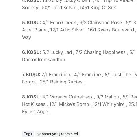
4. KOŞU
: 13/20 My Lucky Charm , 4/1 Trip To Peace , 8
Society , 50/1 Lord Kelvin , 50/1 King Of Silk.
5. KOŞU
: 4/1 Echo Check , 9/2 Clairwood Rose , 5/1 Shi
A Jet Plane , 12/1 Artic Silver , 16/1 Ryans Boulevard
Way.
6. KOŞU
: 5/2 Lucky Lad , 7/2 Chasing Happiness , 5/1 
Dantonfromsandton.
7. KOŞU:
2/1 Francilien , 4/1 Francine , 5/1 Just The T
Forgot , 25/1 Raining Rubies.
8. KOŞU
: 4/1 Versace Onthetrack , 9/2 Malibu , 5/1 Re
Hot Kisses , 12/1 Micke's Bomb , 12/1 Whirlybird , 25/
Kylie's Angel.
Tags
yabancı yarış tahminleri