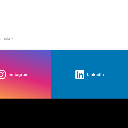
 eski
Instagram
LinkedIn