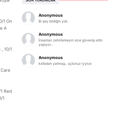
Royal
Anonymous
10/1 On
Bi şey bildiğin yok.
ze A
Anonymous
İnsanları zehirlemeyin size güvenip altılı
yapıyor...
 , 10/1
Anonymous
kafadan yatmışş.. uçtunuz iyyice
1 Care
/1 Red
0/1