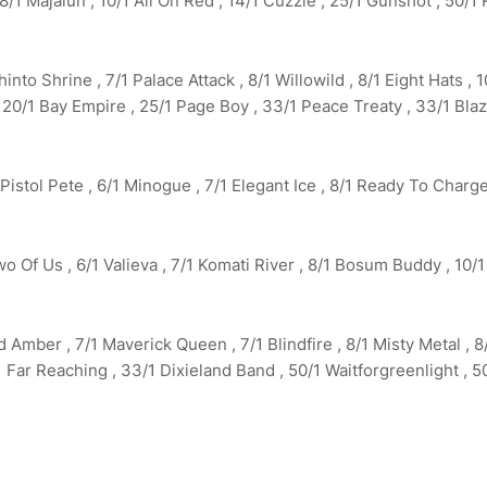
/1 Majalun , 10/1 All On Red , 14/1 Cuzzie , 25/1 Gunshot , 50/1 
nto Shrine , 7/1 Palace Attack , 8/1 Willowild , 8/1 Eight Hats , 
 , 20/1 Bay Empire , 25/1 Page Boy , 33/1 Peace Treaty , 33/1 Bla
Pistol Pete , 6/1 Minogue , 7/1 Elegant Ice , 8/1 Ready To Charge
wo Of Us , 6/1 Valieva , 7/1 Komati River , 8/1 Bosum Buddy , 10/
d Amber , 7/1 Maverick Queen , 7/1 Blindfire , 8/1 Misty Metal , 8
1 Far Reaching , 33/1 Dixieland Band , 50/1 Waitforgreenlight , 5