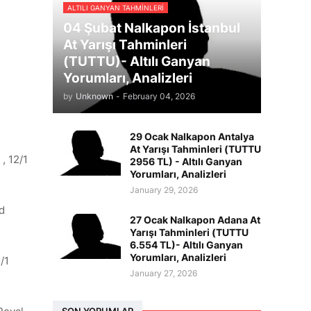
ALTILI GANYAN TAHMINLERI
04 Şubat Nalkapon İstanbul
At Yarışı Tahminleri
(TUTTU)- Altılı Ganyan
Yorumları, Analizleri
by
Unknown
-
February 04, 2026
29 Ocak Nalkapon Antalya
At Yarışı Tahminleri (TUTTU
, 12/1
2956 TL) - Altılı Ganyan
Yorumları, Analizleri
January 29, 2026
ed
27 Ocak Nalkapon Adana At
Yarışı Tahminleri (TUTTU
6.554 TL)- Altılı Ganyan
Yorumları, Analizleri
/1
January 27, 2026
SON YORUMLAR