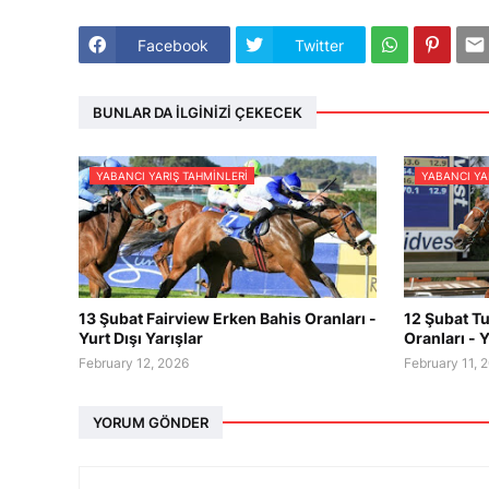
Facebook
Twitter
BUNLAR DA İLGINIZI ÇEKECEK
YABANCI YARIŞ TAHMINLERI
YABANCI YA
13 Şubat Fairview Erken Bahis Oranları -
12 Şubat Tu
Yurt Dışı Yarışlar
Oranları - Y
February 12, 2026
February 11, 
YORUM GÖNDER