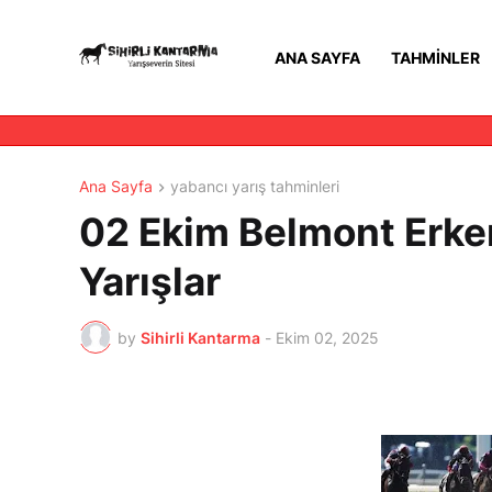
ANA SAYFA
TAHMINLER
Ana Sayfa
yabancı yarış tahminleri
02 Ekim Belmont Erken 
Yarışlar
by
Sihirli Kantarma
-
Ekim 02, 2025