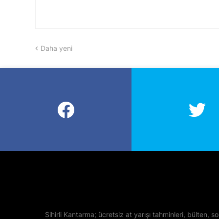
Daha yeni
Sihirli Kantarma; ücretsiz at yarışı tahminleri, bülten, so