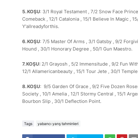
5. KOŞU
: 3/1 Royal Testament , 7/2 Snow Face Princess
Comeback , 12/1 Catalonia , 15/1 Believe In Magic , 15/
Y'allreadyforthis.
6. KOŞU
: 7/5 Master Of Arms , 3/1 Gatsby , 9/2 Forgivi
Hound , 30/1 Honorary Degree , 50/1 Gun Maestro.
7. KOŞU:
2/1 Grayosh , 5/2 Immensitude , 9/2 Fun With 
12/1 Allamericanbeauty , 15/1 Tour Jete , 30/1 Temple
8. KOŞU
: 9/5 Garden Of Grace , 9/2 Five Dozen Roses 
Society , 10/1 Amelia , 12/1 Stormy Central , 15/1 Arg
Bourbon Slip , 30/1 Deflection Point.
Tags
yabancı yarış tahminleri