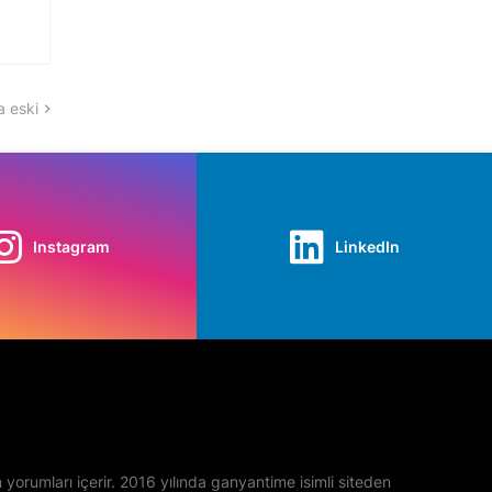
 eski
Instagram
LinkedIn
yan yorumları içerir. 2016 yılında ganyantime isimli siteden