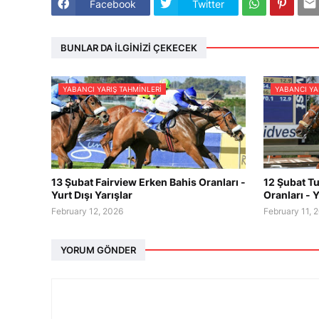
Facebook
Twitter
BUNLAR DA İLGINIZI ÇEKECEK
YABANCI YARIŞ TAHMINLERI
YABANCI YA
13 Şubat Fairview Erken Bahis Oranları -
12 Şubat Tu
Yurt Dışı Yarışlar
Oranları - Y
February 12, 2026
February 11, 
YORUM GÖNDER