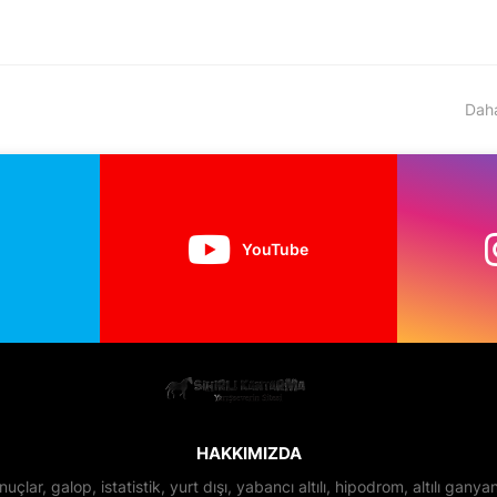
Daha
YouTube
HAKKIMIZDA
nuçlar, galop, istatistik, yurt dışı, yabancı altılı, hipodrom, altılı gan