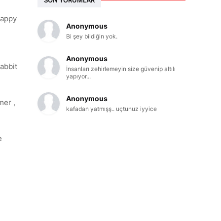
nappy
Anonymous
Bi şey bildiğin yok.
Anonymous
Rabbit
İnsanları zehirlemeyin size güvenip altılı
yapıyor...
Anonymous
mer ,
kafadan yatmışş.. uçtunuz iyyice
e