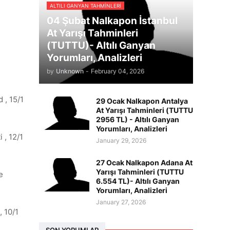
ALTILI GANYAN TAHMINLERI
04 Şubat Nalkapon İstanbul
At Yarışı Tahminleri
(TUTTU)- Altılı Ganyan
Yorumları, Analizleri
by
Unknown
-
February 04, 2026
 , 15/1
29 Ocak Nalkapon Antalya
At Yarışı Tahminleri (TUTTU
2956 TL) - Altılı Ganyan
Yorumları, Analizleri
 , 12/1
January 29, 2026
27 Ocak Nalkapon Adana At
Yarışı Tahminleri (TUTTU
e
6.554 TL)- Altılı Ganyan
Yorumları, Analizleri
January 27, 2026
, 10/1
SON YORUMLAR