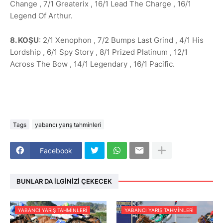
Change , 7/1 Greaterix , 16/1 Lead The Charge , 16/1
Legend Of Arthur.
8. KOŞU
: 2/1 Xenophon , 7/2 Bumps Last Grind , 4/1 His
Lordship , 6/1 Spy Story , 8/1 Prized Platinum , 12/1
Across The Bow , 14/1 Legendary , 16/1 Pacific.
Tags
yabancı yarış tahminleri
Facebook
BUNLAR DA İLGINIZI ÇEKECEK
YABANCI YARIŞ TAHMINLERI
YABANCI YARIŞ TAHMINLERI