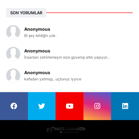
SON YORUMLAR
Anonymous
Bi şey bildiğin yok.
Anonymous
İnsanları zehirlemeyin size güvenip altılı yapıyor...
Anonymous
kafadan yatmışş.. uçtunuz iyyice