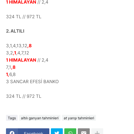
1 HIMALAYAN
// 2,4
324 TL // 972 TL
2. ALTILI
3,1,4,13,12
,8
3,2
,1
,4,7,12
1 HIMALAYAN
// 2,4
7,1
,8
1,
6,8
3 SANCAR EFESİ BANKO
324 TL // 972 TL
Tags
altılı ganyan tahminleri
at yarışı tahminleri
Facebook