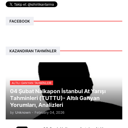
FACEBOOK
KAZANDIRAN TAHMINLER
ALTILI GANYAN TAHMINLERI
04 Şubat Nalkapon İstanbul At Yarışı
Tahminleri (TUTTU)- Altılı Ganyan
Yorumları, Analizleri
by
Unknown
-
February 04, 2026