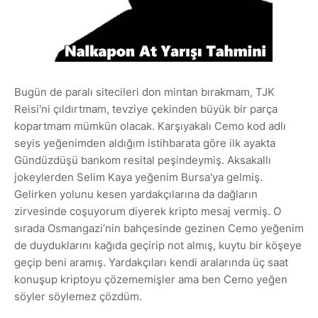
Bugün de paralı sitecileri don mintan bırakmam, TJK
Reisi'ni çıldırtmam, tevziye çekinden büyük bir parça
kopartmam mümkün olacak. Karşıyakalı Cemo kod adlı
seyis yeğenimden aldığım istihbarata göre ilk ayakta
Gündüzdüşü bankom resital peşindeymiş. Aksakallı
jokeylerden Selim Kaya yeğenim Bursa'ya gelmiş.
Gelirken yolunu kesen yardakçılarına da dağların
zirvesinde coşuyorum diyerek kripto mesaj vermiş. O
sırada Osmangazi’nin bahçesinde gezinen Cemo yeğenim
de duyduklarını kağıda geçirip not almış, kuytu bir köşeye
geçip beni aramış. Yardakçıları kendi aralarında üç saat
konuşup kriptoyu çözememişler ama ben Cemo yeğen
söyler söylemez çözdüm.