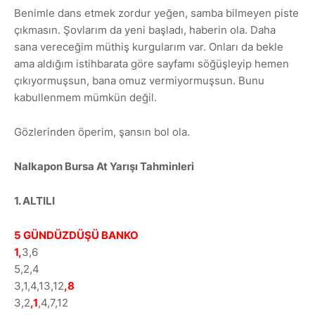
Benimle dans etmek zordur yeğen, samba bilmeyen piste
çıkmasın. Şovlarım da yeni başladı, haberin ola. Daha
sana vereceğim müthiş kurgularım var. Onları da bekle
ama aldığım istihbarata göre sayfamı söğüşleyip hemen
çıkıyormuşsun, bana omuz vermiyormuşsun. Bunu
kabullenmem mümkün değil.
Gözlerinden öperim, şansın bol ola.
Nalkapon Bursa At Yarışı Tahminleri
1. ALTILI
5 GÜNDÜZDÜŞÜ BANKO
1,
3,6
5,2,4
3,1,4,13,12
,8
3,2
,1
,4,7,12