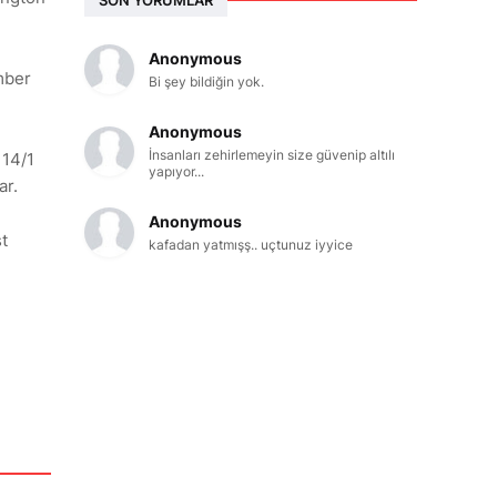
Anonymous
Amber
Bi şey bildiğin yok.
Anonymous
İnsanları zehirlemeyin size güvenip altılı
 14/1
yapıyor...
ar.
Anonymous
st
kafadan yatmışş.. uçtunuz iyyice