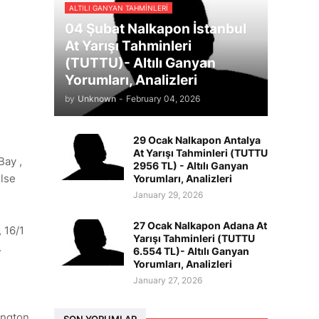
ALTILI GANYAN TAHMINLERI
04 Şubat Nalkapon İstanbul
At Yarışı Tahminleri
(TUTTU)- Altılı Ganyan
Yorumları, Analizleri
by
Unknown
-
February 04, 2026
29 Ocak Nalkapon Antalya
At Yarışı Tahminleri (TUTTU
Bay ,
2956 TL) - Altılı Ganyan
ulse
Yorumları, Analizleri
January 29, 2026
27 Ocak Nalkapon Adana At
, 16/1
Yarışı Tahminleri (TUTTU
.
6.554 TL)- Altılı Ganyan
Yorumları, Analizleri
January 27, 2026
ington
SON YORUMLAR