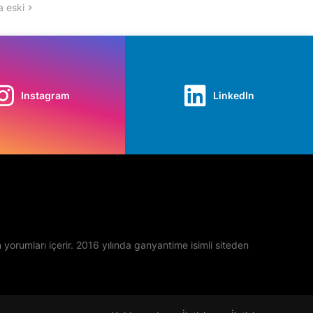
 eski
Instagram
LinkedIn
yan yorumları içerir. 2016 yılında ganyantime isimli siteden