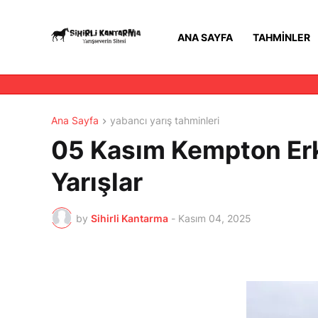
ANA SAYFA
TAHMINLER
Ana Sayfa
yabancı yarış tahminleri
05 Kasım Kempton Erke
Yarışlar
by
Sihirli Kantarma
-
Kasım 04, 2025