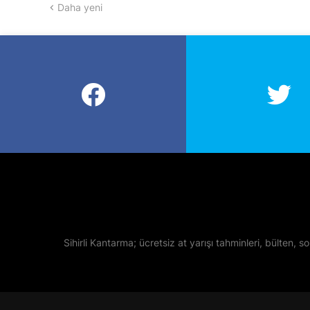
Daha yeni
Sihirli Kantarma; ücretsiz at yarışı tahminleri, bülten, so