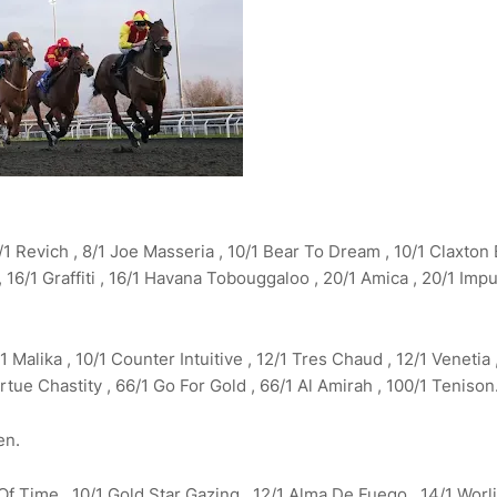
6/1 Revich , 8/1 Joe Masseria , 10/1 Bear To Dream , 10/1 Claxton 
, 16/1 Graffiti , 16/1 Havana Tobouggaloo , 20/1 Amica , 20/1 Imp
1 Malika , 10/1 Counter Intuitive , 12/1 Tres Chaud , 12/1 Venetia 
Virtue Chastity , 66/1 Go For Gold , 66/1 Al Amirah , 100/1 Tenison
en.
 Of Time , 10/1 Gold Star Gazing , 12/1 Alma De Fuego , 14/1 Worl