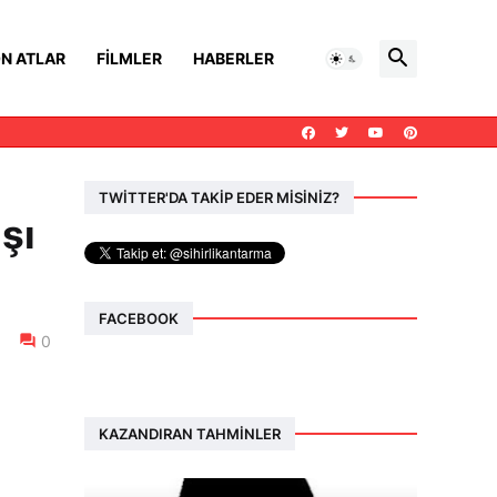
N ATLAR
FILMLER
HABERLER
TWİTTER'DA TAKİP EDER MİSİNİZ?
şı
FACEBOOK
0
KAZANDIRAN TAHMINLER