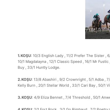
1. KOŞU
: 10/3 English Lady , 11/2 Prefer The Sister , 
10/1 Magdalayna , 12/1 Classic Speed , 16/1 Mr Fustic 
Buy , 33/1 Huntly Lodge.
2. KOŞU
: 13/8 Abashiri , 9/2 Crownright , 5/1 Adba , 7/
Kelly Burn , 20/1 Stellar World , 33/1 Cari Bay , 50/1 
3. KOŞU
: 4/9 Eliza Bennet , 7/4 Threshold , 50/1 Anw
4. KOŞU
: 2/1 Fort Rock , 3/1 Go Rimbaud , 7/2 Poetry