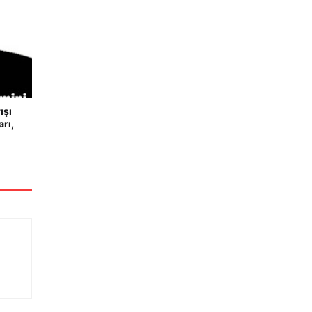
ışı
rı,