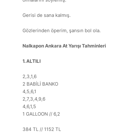
Gerisi de sana kalmış.
Gözlerinden öperim, şansın bol ola.
Nalkapon Ankara At Yarışı Tahminleri
1. ALTILI
2,3,1,6
2 BABİLİ BANKO
4,5,6,1
2,7,3,4,9,6
4,6,1,5
1 GALLOON // 6,2
384 TL // 1152 TL