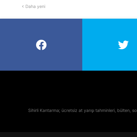
Daha yeni
Sihirli Kantarma; ücretsiz at yarışı tahminleri, bülten, so