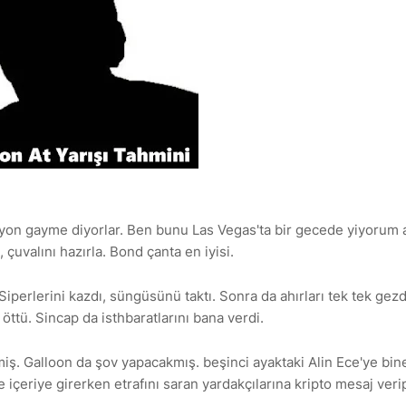
yon gayme diyorlar. Ben bunu Las Vegas'ta bir gecede yiyorum
çuvalını hazırla. Bond çanta en iyisi.
iperlerini kazdı, süngüsünü taktı. Sonra da ahırları tek tek gez
 öttü. Sincap da isthbaratlarını bana verdi.
miş. Galloon da şov yapacakmış. beşinci ayaktaki Alin Ece'ye bin
çeriye girerken etrafını saran yardakçılarına kripto mesaj veri