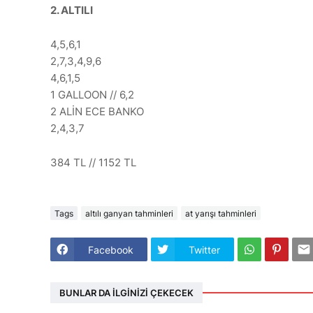
2. ALTILI
4,5,6,1
2,7,3,4,9,6
4,6,1,5
1 GALLOON // 6,2
2 ALİN ECE BANKO
2,4,3,7
384 TL // 1152 TL
Tags
altılı ganyan tahminleri
at yarışı tahminleri
Facebook
Twitter
BUNLAR DA İLGINIZI ÇEKECEK