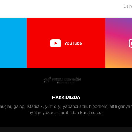
Daha
YouTube
HAKKIMIZDA
nuçlar, galop, istatistik, yurt dışı, yabancı altılı, hipodrom, altılı gan
ayrılan yazarlar tarafından kurulmuştur.