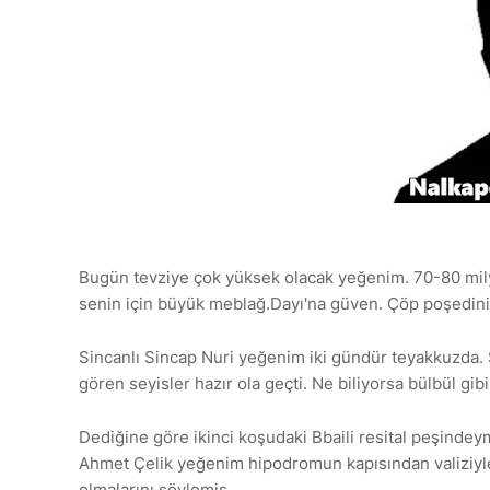
Bugün tevziye çok yüksek olacak yeğenim. 70-80 mil
senin için büyük meblağ.Dayı'na güven. Çöp poşedini, 
Sincanlı Sincap Nuri yeğenim iki gündür teyakkuzda. S
gören seyisler hazır ola geçti. Ne biliyorsa bülbül gibi
Dediğine göre ikinci koşudaki Bbaili resital peşindey
Ahmet Çelik yeğenim hipodromun kapısından valiziyle i
olmalarını söylemiş.