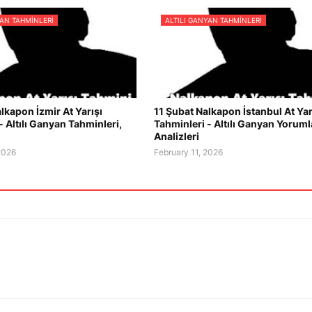
YAN TAHMINLERI
ALTILI GANYAN TAHMINLERI
lkapon İzmir At Yarışı
11 Şubat Nalkapon İstanbul At Yar
- Altılı Ganyan Tahminleri,
Tahminleri - Altılı Ganyan Yorumla
Analizleri
2026
February 11, 2026