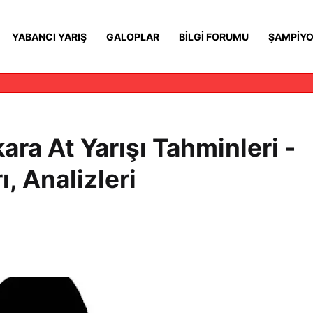
YABANCI YARIŞ
GALOPLAR
BILGI FORUMU
ŞAMPIYO
ra At Yarışı Tahminleri -
, Analizleri