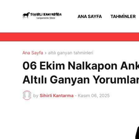
ANA SAYFA
TAHMINLER
Ana Sayfa
altılı ganyan tahminleri
06 Ekim Nalkapon Anka
Altılı Ganyan Yorumları
by
Sihirli Kantarma
-
Kasım 06, 2025