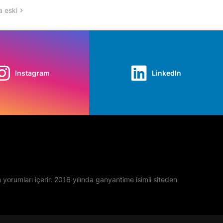
 eski
Instagram
LinkedIn
yan yorumları içerir. 2016 yılında ganyantime isimli siteden