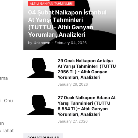
ALTILI GANYAN TAHMINLERI
04 Şubat Nalkapon İstanbul
At Yarışı Tahminleri
(TUTTU)- Altılı Ganyan
Yorumları, Analizleri
by
Unknown
-
February 04, 2026
29 Ocak Nalkapon Antalya
At Yarışı Tahminleri (TUTTU
2956 TL) - Altılı Ganyan
Yorumları, Analizleri
 ama
January 29, 2026
27 Ocak Nalkapon Adana At
di. Onu
Yarışı Tahminleri (TUTTU
6.554 TL)- Altılı Ganyan
Yorumları, Analizleri
January 27, 2026
en
p rahat
SON YORUMLAR