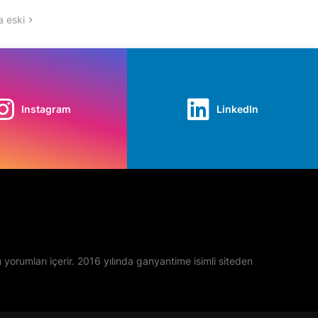
 eski
Instagram
LinkedIn
yan yorumları içerir. 2016 yılında ganyantime isimli siteden