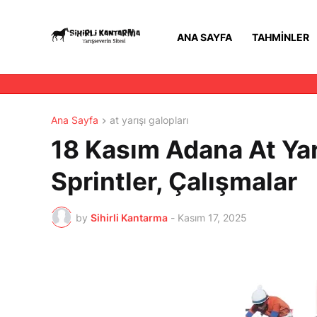
ANA SAYFA
TAHMINLER
Ana Sayfa
at yarışı galopları
18 Kasım Adana At Yar
Sprintler, Çalışmalar
by
Sihirli Kantarma
-
Kasım 17, 2025