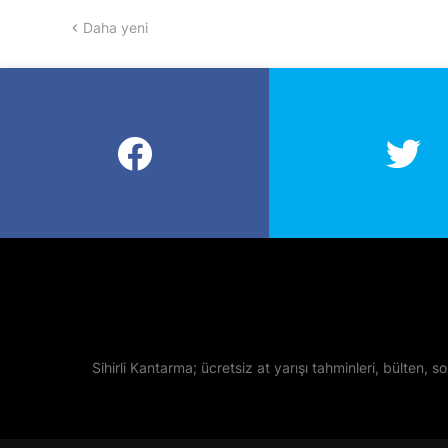
Daha yeni
Sihirli Kantarma; ücretsiz at yarışı tahminleri, bülten, so