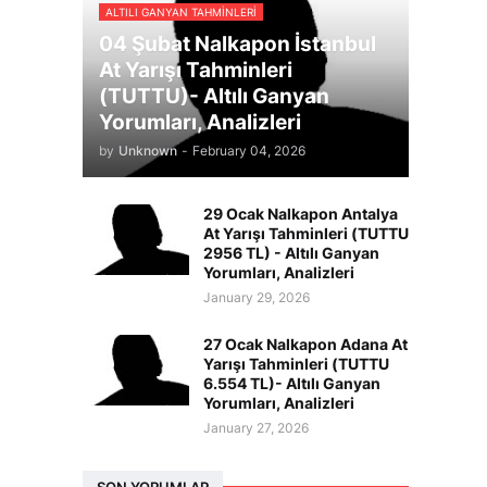
ALTILI GANYAN TAHMINLERI
04 Şubat Nalkapon İstanbul
At Yarışı Tahminleri
(TUTTU)- Altılı Ganyan
Yorumları, Analizleri
by
Unknown
-
February 04, 2026
29 Ocak Nalkapon Antalya
At Yarışı Tahminleri (TUTTU
2956 TL) - Altılı Ganyan
Yorumları, Analizleri
January 29, 2026
27 Ocak Nalkapon Adana At
Yarışı Tahminleri (TUTTU
6.554 TL)- Altılı Ganyan
Yorumları, Analizleri
January 27, 2026
SON YORUMLAR