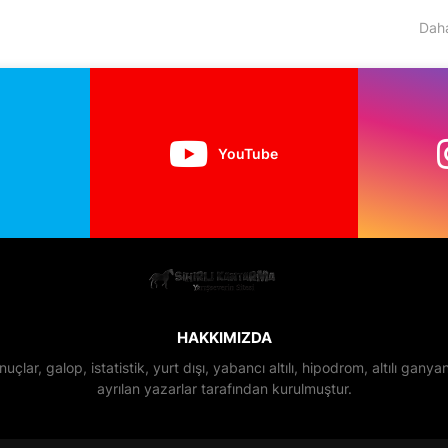
Daha
YouTube
HAKKIMIZDA
nuçlar, galop, istatistik, yurt dışı, yabancı altılı, hipodrom, altılı gan
ayrılan yazarlar tarafından kurulmuştur.