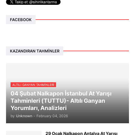
FACEBOOK
KAZANDIRAN TAHMINLER
ALTILI GANYAN TAHMINLERI
04 Şubat Nalkapon İstanbul At Yarışı
Tahminleri (TUTTU)- Altılı Ganyan
Yorumları, Analizleri
by
Unknown
-
February 04, 2026
29 Ocak Nalkapon Antalya At Yarışı