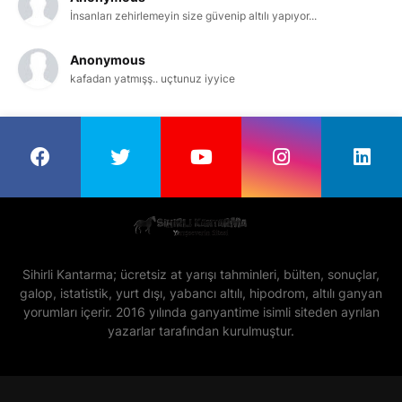
İnsanları zehirlemeyin size güvenip altılı yapıyor...
Anonymous
kafadan yatmışş.. uçtunuz iyyice
Sihirli Kantarma; ücretsiz at yarışı tahminleri, bülten, sonuçlar,
galop, istatistik, yurt dışı, yabancı altılı, hipodrom, altılı ganyan
yorumları içerir. 2016 yılında ganyantime isimli siteden ayrılan
yazarlar tarafından kurulmuştur.