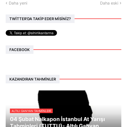
Daha yeni
Daha eski
TWİTTER'DA TAKİP EDER MİSİNİZ?
FACEBOOK
KAZANDIRAN TAHMINLER
ALTILI GANYAN TAHMINLERI
04 Şubat Nalkapon İstanbul At Yarışı
Tahminleri (TUTTU)- Altılı Ganyan