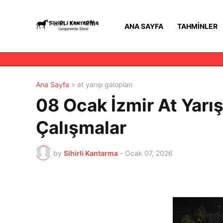
ANA SAYFA
TAHMINLER
Ana Sayfa
at yarışı galopları
08 Ocak İzmir At Yarış
Çalışmalar
by
Sihirli Kantarma
-
Ocak 07, 2026