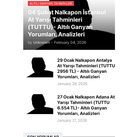
ALTILI GANYAN TAHMINLERI
04 Şubat Nalkapon İstanbul
At Yarışı Tahminleri
(TUTTU)- Altılı Ganyan
Yorumları, Analizleri
by
Unknown
-
February 04, 2026
29 Ocak Nalkapon Antalya
At Yarışı Tahminleri (TUTTU
2956 TL) - Altılı Ganyan
Yorumları, Analizleri
January 29, 2026
27 Ocak Nalkapon Adana At
Yarışı Tahminleri (TUTTU
6.554 TL)- Altılı Ganyan
Yorumları, Analizleri
January 27, 2026
SON YORUMLAR