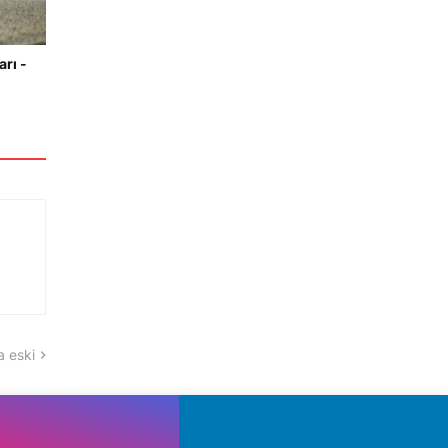
arı -
 eski