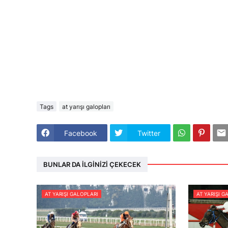
Tags
at yarışı galopları
Facebook
Twitter
BUNLAR DA İLGINIZI ÇEKECEK
AT YARIŞI GALOPLARI
AT YARIŞI G