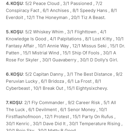
4. KOŞU
: 5/2 Peace Cloud , 3/1 Passioned , 7/2
Conspiracy Fact , 6/1 Anchises , 8/1 Speedy Hans , 8/1
Everdoit , 12/1 The Honeyman , 20/1 Tiz A Beast.
5. KOŞU
: 5/2 Whiskey Whim , 3/1 Flighttown , 4/1
Knowledge Is Good , 4/1 Palpitations , 8/1 Lost Kitty , 10/1
Fantasy Affair , 10/1 Annie Way , 12/1 Missus Seki , 15/1 Dr.
Patten , 15/1 Mistrial Wind , 15/1 Ship Of Fools , 30/1 A
Rose For Skyler , 30/1 Guavaberry , 30/1 D Dolly's Girl.
6. KOŞU
: 5/2 Capitan Danny , 3/1 The Best Distance , 9/2
Peruvian Lucky , 6/1 Bridoza , 6/1 La Frost , 8/1
Cyberbeast , 10/1 Break Out , 15/1 Eightysixchevy.
7. KOŞU
: 2/1 Fly Commander , 9/2 Career Risk , 5/1 All
The Luck , 6/1 Devilment , 6/1 Senor Money , 10/1
Firstflashofmoon , 12/1 Protest , 15/1 Party On Rufus ,
30/1 Kenric , 30/1 Dave Did It , 30/1 Temperature Rising ,
30/1 Rojo Sky , 30/1 Matty B Good.