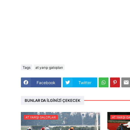
Tags
at yarışı galopları
Facebook
Twitter
BUNLAR DA İLGINIZI ÇEKECEK
AT YARIŞI GALOPLARI
AT YARIŞI G