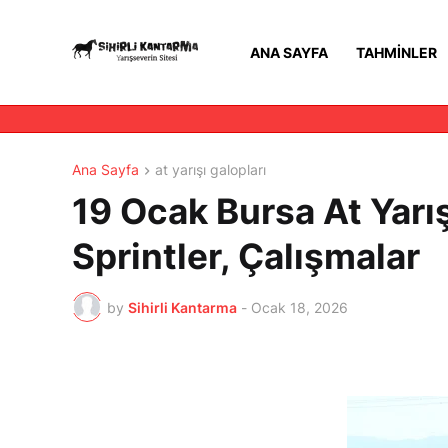
ANA SAYFA
TAHMINLER
Ana Sayfa
at yarışı galopları
19 Ocak Bursa At Yarış
Sprintler, Çalışmalar
by
Sihirli Kantarma
-
Ocak 18, 2026