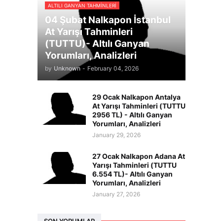
ALTILI GANYAN TAHMINLERI
04 Şubat Nalkapon İstanbul
At Yarışı Tahminleri
(TUTTU)- Altılı Ganyan
Yorumları, Analizleri
by
Unknown
-
February 04, 2026
29 Ocak Nalkapon Antalya
At Yarışı Tahminleri (TUTTU
2956 TL) - Altılı Ganyan
Yorumları, Analizleri
January 29, 2026
27 Ocak Nalkapon Adana At
Yarışı Tahminleri (TUTTU
6.554 TL)- Altılı Ganyan
Yorumları, Analizleri
January 27, 2026
SON YORUMLAR