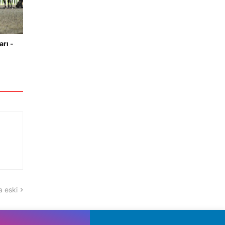
arı -
 eski