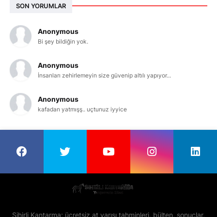
SON YORUMLAR
Anonymous
Bi şey bildiğin yok.
Anonymous
İnsanları zehirlemeyin size güvenip altılı yapıyor...
Anonymous
kafadan yatmışş.. uçtunuz iyyice
Sihirli Kantarma; ücretsiz at yarışı tahminleri, bülten, sonuçlar,