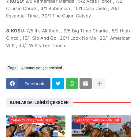
7. KOŞU
: 9/5 Remember Mamba , 5/2 Aces Honor , 7/2
Cruisin Chuck , 4/1 Bohemian , 15/1 Casa Cielo , 20/1
Essential Time , 30/1 The Cajun Gatsby.
8. KOŞU
: 7/5 It's All Right , 9/5 Big Time Charlie , 5/2 High
Cinco , 15/1 Sip And Go , 20/1 Look No Mo , 20/1 American
Witt , 30/1 Witt's Ten Touch.
Tags
yabancı yarış tahminleri
Facebook
BUNLAR DA İLGINIZI ÇEKECEK
YABANCI YARIŞ TAHMINLERI
YABANCI YARIŞ TAHMINLERI