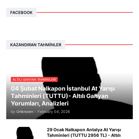
FACEBOOK
KAZANDIRAN TAHMINLER
ALTILI GANYAN TAHMINLERI
04 Şubat Nalkapon İstanbul At Yarışı
Tahminleri (TUTTU)- Altılı Ganyan
Yorumları, Analizleri
by
Unknown
-
February 04, 2026
29 Ocak Nalkapon Antalya At Yarışı
Tahminleri (TUTTU 2956 TL) - Altılı