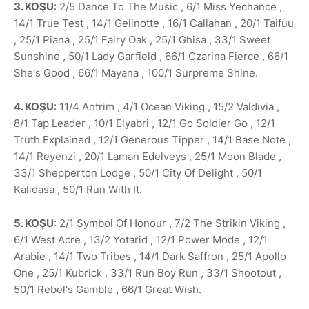
3. KOŞU
: 2/5 Dance To The Music , 6/1 Miss Yechance ,
14/1 True Test , 14/1 Gelinotte , 16/1 Callahan , 20/1 Taifuu
, 25/1 Piana , 25/1 Fairy Oak , 25/1 Ghisa , 33/1 Sweet
Sunshine , 50/1 Lady Garfield , 66/1 Czarina Fierce , 66/1
She's Good , 66/1 Mayana , 100/1 Surpreme Shine.
4. KOŞU
: 11/4 Antrim , 4/1 Ocean Viking , 15/2 Valdivia ,
8/1 Tap Leader , 10/1 Elyabri , 12/1 Go Soldier Go , 12/1
Truth Explained , 12/1 Generous Tipper , 14/1 Base Note ,
14/1 Reyenzi , 20/1 Laman Edelveys , 25/1 Moon Blade ,
33/1 Shepperton Lodge , 50/1 City Of Delight , 50/1
Kalidasa , 50/1 Run With It.
5. KOŞU
: 2/1 Symbol Of Honour , 7/2 The Strikin Viking ,
6/1 West Acre , 13/2 Yotarid , 12/1 Power Mode , 12/1
Arabie , 14/1 Two Tribes , 14/1 Dark Saffron , 25/1 Apollo
One , 25/1 Kubrick , 33/1 Run Boy Run , 33/1 Shootout ,
50/1 Rebel's Gamble , 66/1 Great Wish.