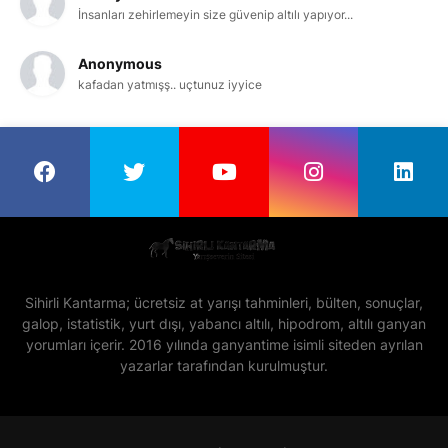
İnsanları zehirlemeyin size güvenip altılı yapıyor...
Anonymous
kafadan yatmışş.. uçtunuz iyyice
Sihirli Kantarma; ücretsiz at yarışı tahminleri, bülten, sonuçlar,
galop, istatistik, yurt dışı, yabancı altılı, hipodrom, altılı ganyan
yorumları içerir. 2016 yılında ganyantime isimli siteden ayrılan
yazarlar tarafından kurulmuştur.