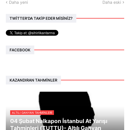
Daha yeni
Daha eski
TWİTTER'DA TAKİP EDER MİSİNİZ?
FACEBOOK
KAZANDIRAN TAHMINLER
ALTILI GANYAN TAHMINLERI
04 Şubat Nalkapon İstanbul At Yarışı
Tahminleri (TUTTU)- Altılı Ganyan