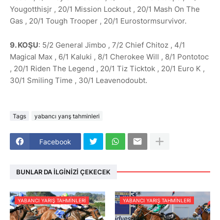
Yougotthisjr , 20/1 Mission Lockout , 20/1 Mash On The
Gas , 20/1 Tough Trooper , 20/1 Eurostormsurvivor.
9. KOŞU
: 5/2 General Jimbo , 7/2 Chief Chitoz , 4/1
Magical Max , 6/1 Kaluki , 8/1 Cherokee Will , 8/1 Pontotoc
, 20/1 Riden The Legend , 20/1 Tiz Ticktok , 20/1 Euro K ,
30/1 Smiling Time , 30/1 Leavenodoubt.
Tags
yabancı yarış tahminleri
Facebook
BUNLAR DA İLGINIZI ÇEKECEK
YABANCI YARIŞ TAHMINLERI
YABANCI YARIŞ TAHMINLERI