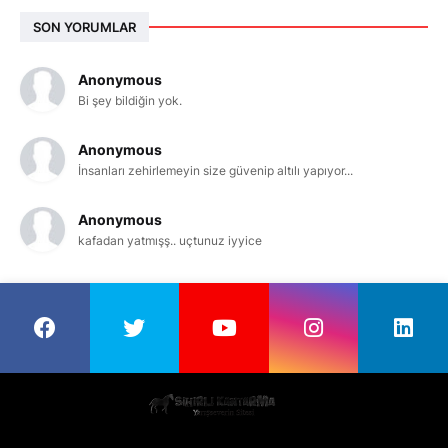
SON YORUMLAR
Anonymous
Bi şey bildiğin yok.
Anonymous
İnsanları zehirlemeyin size güvenip altılı yapıyor...
Anonymous
kafadan yatmışş.. uçtunuz iyyice