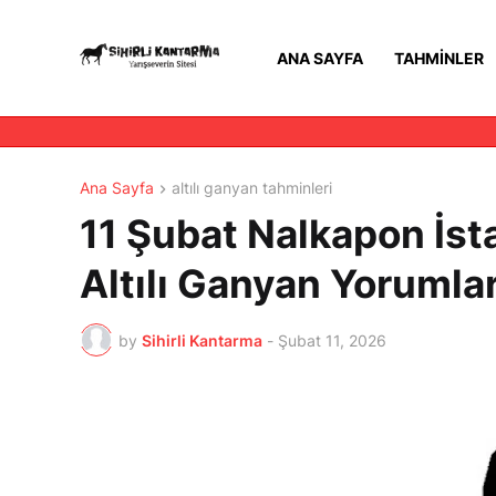
ANA SAYFA
TAHMINLER
Ana Sayfa
altılı ganyan tahminleri
11 Şubat Nalkapon İsta
Altılı Ganyan Yorumları
by
Sihirli Kantarma
-
Şubat 11, 2026