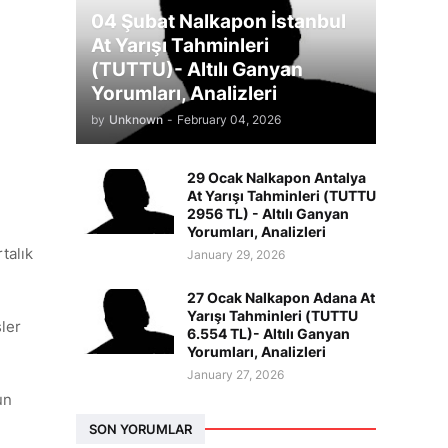
04 Şubat Nalkapon İstanbul
At Yarışı Tahminleri
(TUTTU)- Altılı Ganyan
Yorumları, Analizleri
by
Unknown
-
February 04, 2026
29 Ocak Nalkapon Antalya
At Yarışı Tahminleri (TUTTU
2956 TL) - Altılı Ganyan
Yorumları, Analizleri
talık
January 29, 2026
27 Ocak Nalkapon Adana At
Yarışı Tahminleri (TUTTU
ler
6.554 TL)- Altılı Ganyan
Yorumları, Analizleri
January 27, 2026
un
SON YORUMLAR