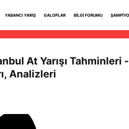
YABANCI YARIŞ
GALOPLAR
BILGI FORUMU
ŞAMPIYO
nbul At Yarışı Tahminleri -
, Analizleri