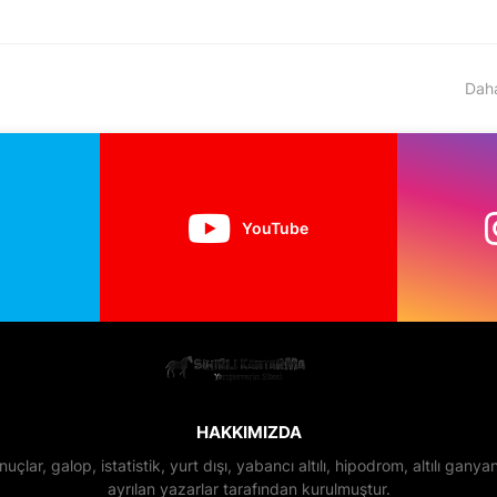
Daha
YouTube
HAKKIMIZDA
nuçlar, galop, istatistik, yurt dışı, yabancı altılı, hipodrom, altılı gan
ayrılan yazarlar tarafından kurulmuştur.