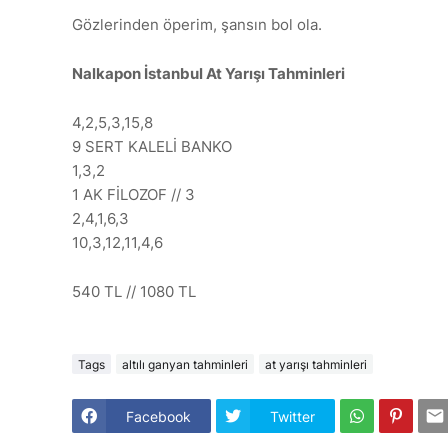
Gözlerinden öperim, şansın bol ola.
Nalkapon İstanbul At Yarışı Tahminleri
4,2,5,3,15,8
9 SERT KALELİ BANKO
1,3,2
1 AK FİLOZOF // 3
2,4,1,6,3
10,3,12,11,4,6
540 TL // 1080 TL
Tags
altılı ganyan tahminleri
at yarışı tahminleri
Facebook
Twitter