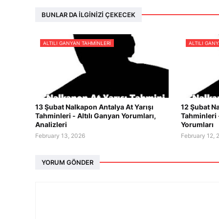
BUNLAR DA İLGINIZI ÇEKECEK
ALTILI GANYAN TAHMINLERI
ALTILI GAN
13 Şubat Nalkapon Antalya At Yarışı
12 Şubat Na
Tahminleri - Altılı Ganyan Yorumları,
Tahminleri 
Analizleri
Yorumları
February 13, 2026
February 12, 
YORUM GÖNDER