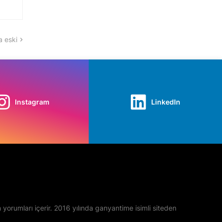
 eski
Instagram
LinkedIn
yan yorumları içerir. 2016 yılında ganyantime isimli siteden