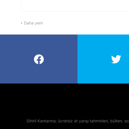
Daha yeni
Sihirli Kantarma; ücretsiz at yarışı tahminleri, bülten, so