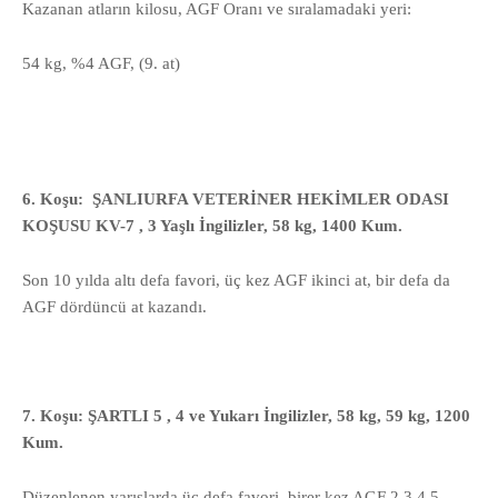
Kazanan atların kilosu, AGF Oranı ve sıralamadaki yeri:
54 kg, %4 AGF, (9. at)
6. Koşu: ŞANLIURFA VETERİNER HEKİMLER ODASI
KOŞUSU KV-7 , 3 Yaşlı İngilizler, 58 kg, 1400 Kum.
Son 10 yılda altı defa favori, üç kez AGF ikinci at, bir defa da
AGF dördüncü at kazandı.
7. Koşu: ŞARTLI 5 , 4 ve Yukarı İngilizler, 58 kg, 59 kg, 1200
Kum.
Düzenlenen yarışlarda üç defa favori, birer kez AGF 2,3,4,5.