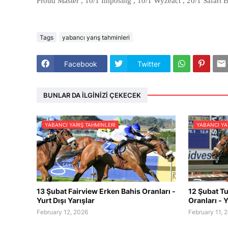
Proud Master , 10/1 Imposing , 10/1 Wyzeact , 20/1 Safari B
Tags
yabancı yarış tahminleri
Facebook
Twitter
BUNLAR DA İLGINIZI ÇEKECEK
YABANCI YARIŞ TAHMINLERI
YABANCI YA
13 Şubat Fairview Erken Bahis Oranları -
12 Şubat Tu
Yurt Dışı Yarışlar
Oranları - Y
February 12, 2026
February 11, 