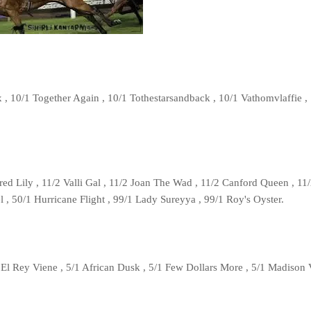
x , 10/1 Together Again , 10/1 Tothestarsandback , 10/1 Vathomvlaffie ,
ed Lily , 11/2 Valli Gal , 11/2 Joan The Wad , 11/2 Canford Queen , 11
 , 50/1 Hurricane Flight , 99/1 Lady Sureyya , 99/1 Roy's Oyster.
1 El Rey Viene , 5/1 African Dusk , 5/1 Few Dollars More , 5/1 Madison V