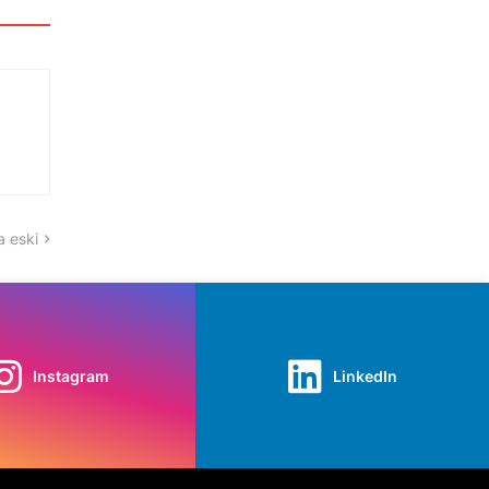
 eski
Instagram
LinkedIn