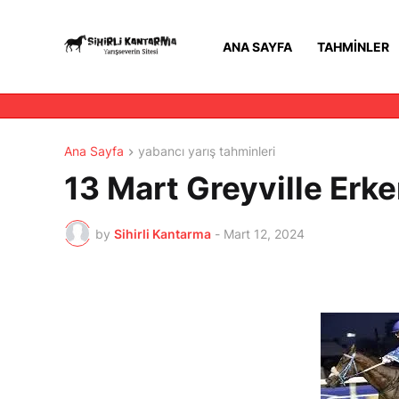
ANA SAYFA
TAHMINLER
Ana Sayfa
yabancı yarış tahminleri
13 Mart Greyville Erke
by
Sihirli Kantarma
-
Mart 12, 2024