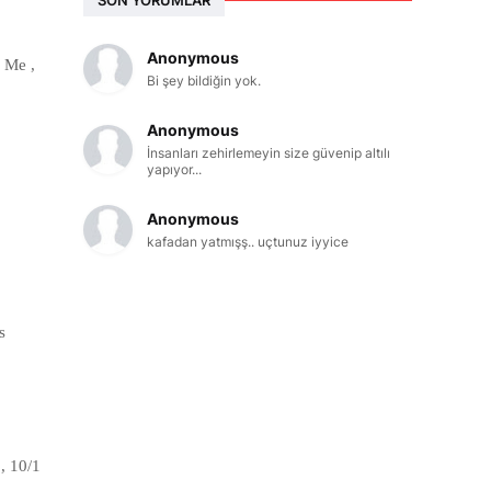
Anonymous
e Me ,
Bi şey bildiğin yok.
Anonymous
İnsanları zehirlemeyin size güvenip altılı
yapıyor...
Anonymous
kafadan yatmışş.. uçtunuz iyyice
s
, 10/1