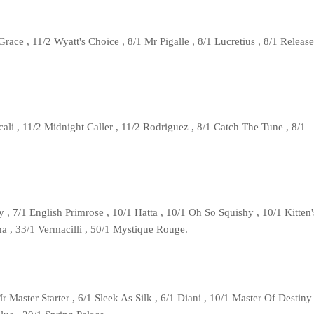
race , 11/2 Wyatt's Choice , 8/1 Mr Pigalle , 8/1 Lucretius , 8/1 Releas
ali , 11/2 Midnight Caller , 11/2 Rodriguez , 8/1 Catch The Tune , 8/1
y , 7/1 English Primrose , 10/1 Hatta , 10/1 Oh So Squishy , 10/1 Kitten'
na , 33/1 Vermacilli , 50/1 Mystique Rouge.
Master Starter , 6/1 Sleek As Silk , 6/1 Diani , 10/1 Master Of Destiny 